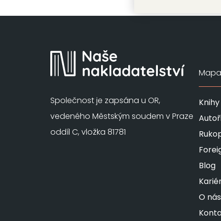
Mapa 
Společnost je zapsána u OR,
Knihy
vedeného Městským soudem v Praze
Autoř
oddíl C, vložka 81781
Rukop
Forei
Blog
Karié
O nás
Konta