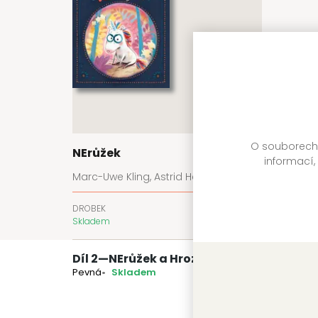
O souborech c
NErůžek
informací,
Marc-Uwe Kling, Astrid Henn
DROBEK
299 Kč
Skladem
Díl 2
—
NErůžek a Hrozněnudýš
Pevná
Skladem