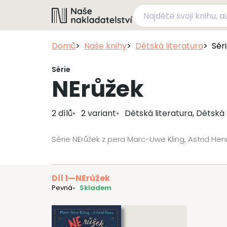
Domů
Naše knihy
Dětská literatura
Sér
Série
NErůžek
2 dílů
2 variant
Dětská literatura, Dětská 
Série NErůžek z pera Marc-Uwe Kling, Astrid He
Díl 1
—
NErůžek
Pevná
Skladem