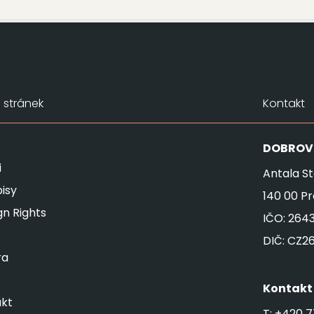
stránek
Kontakt
DOBROV
i
Antala St
isy
140 00 P
gn Rights
IČO: 264
DIČ: CZ2
ra
Kontakt
kt
T:
+420 7