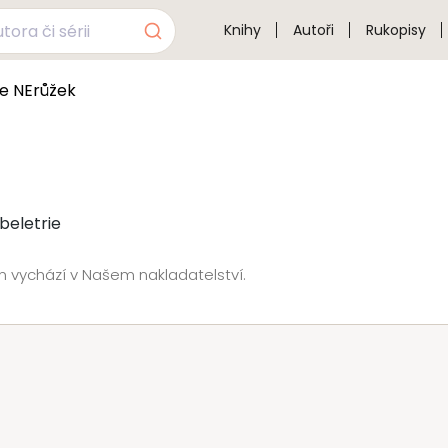
Knihy
Autoři
Rukopisy
ie NErůžek
beletrie
nn vychází v Našem nakladatelství.