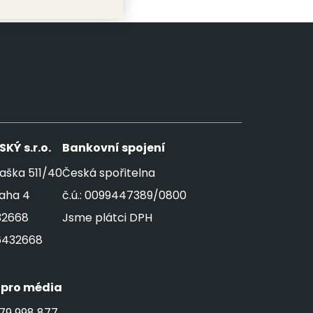
SKÝ
s.r.o.
Bankovní spojení
aška 511/40
Česká spořitelna
raha 4
č.ú.: 0099447389/0800
32668
Jsme plátci DPH
6432668
 pro média
79 998 877