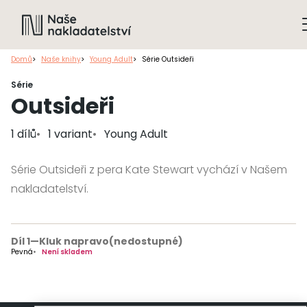
Domů
Naše knihy
Young Adult
Série Outsideři
Série
Outsideři
1 dílů
1 variant
Young Adult
Série Outsideři z pera Kate Stewart vychází v Našem
nakladatelství.
Díl 1
—
Kluk napravo
(nedostupné)
Pevná
Není skladem