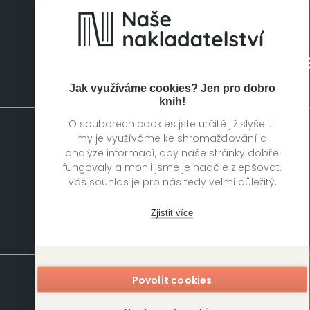
Mapa stránek
Jak využíváme cookies? Jen pro dobro
knih!
O souborech cookies jste určitě již slyšeli. I
Knihy
Autoři
my je využíváme ke shromažďování a
analýze informací, aby naše stránky dobře
Rukopisy
Foreign Rights
fungovaly a mohli jsme je nadále zlepšovat.
Blog
Kariéra
Váš souhlas je pro nás tedy velmi důležitý.
O nás
Kontakt
Zjistit více
Kontakt
DOBROVSKÝ
s.r.o.
Povolit cookies
Antala Staška 511/40