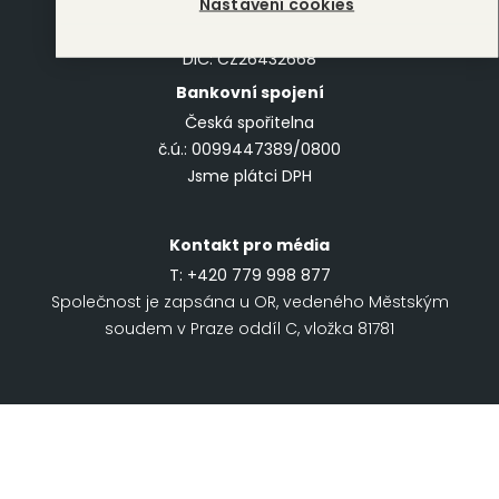
Nastavení cookies
140 00 Praha 4
IČO: 26432668
DIČ: CZ26432668
Bankovní spojení
Česká spořitelna
č.ú.: 0099447389/0800
Jsme plátci DPH
Kontakt pro média
T:
+420 779 998 877
Společnost je zapsána u OR, vedeného Městským
soudem v Praze oddíl C, vložka 81781