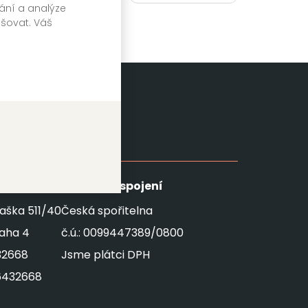
vání a analýze
pšovat. Váš
SKÝ
s.r.o.
Bankovní spojení
aška 511/40
Česká spořitelna
raha 4
č.ú.: 0099447389/0800
32668
Jsme plátci DPH
6432668