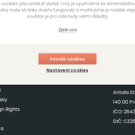
ookies jste určitě již slyšeli. I my je využíváme ke shromažďo
 aby naše stránky dobře fungovaly a mohli jsme je nadále zle
souhlas je pro nás tedy velmi důležitý.
Zjistit více
Povolit cookies
stránek
Kontakt
Nastavení cookies
DOBROV
i
Antala St
isy
140 00 P
gn Rights
IČO: 264
DIČ: CZ2
ra