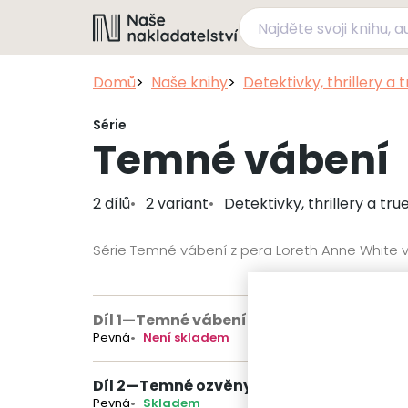
Domů
Naše knihy
Detektivky, thrillery a 
Série
Temné vábení
2 dílů
2 variant
Detektivky, thrillery a tru
Série Temné vábení z pera Loreth Anne White v
Díl 1
—
Temné vábení
(nedostupné)
Pevná
Není skladem
Díl 2
—
Temné ozvěny
Pevná
Skladem