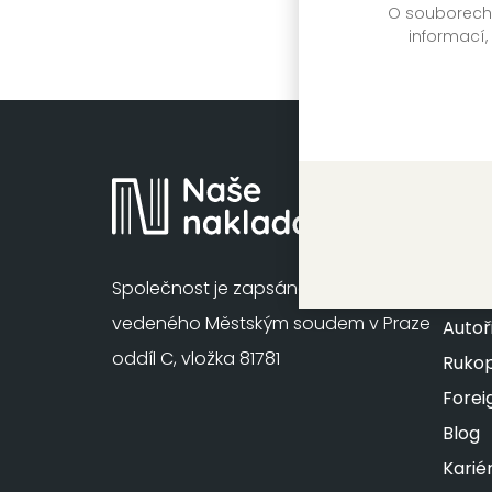
O souborech c
informací,
Mapa 
Společnost je zapsána u OR,
Knihy
vedeného Městským soudem v Praze
Autoř
oddíl C, vložka 81781
Rukop
Forei
Blog
Karié