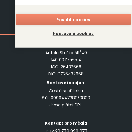
Blog
Kariéra
O nás
Kontakt
Povolit cookies
Kontakt
Nastavení cookies
DOBROVSKÝ
s.r.o.
Antala Staška 511/40
140 00 Praha 4
IČO: 26432668
DIČ: CZ26432668
Bankovní spojení
Česká spořitelna
č.ú.: 0099447389/0800
Jsme plátci DPH
Kontakt pro média
T:
+420 779 998 877