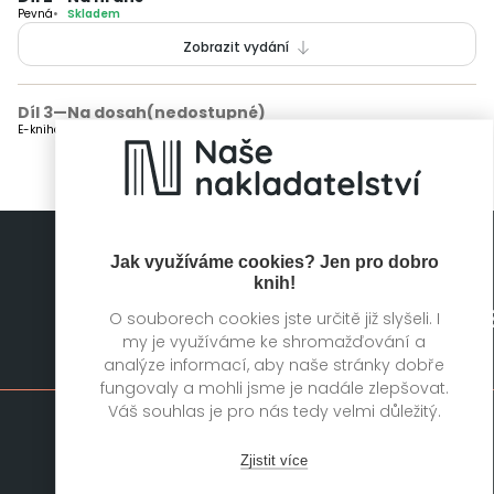
Pevná
Skladem
Zobrazit vydání
Díl 3
—
Na dosah
(nedostupné)
E-kniha
Není skladem
Jak využíváme cookies? Jen pro dobro
knih!
O souborech cookies jste určitě již slyšeli. I
my je využíváme ke shromažďování a
Mapa stránek
analýze informací, aby naše stránky dobře
fungovaly a mohli jsme je nadále zlepšovat.
Váš souhlas je pro nás tedy velmi důležitý.
Knihy
Autoři
Zjistit více
Rukopisy
Foreign Rights