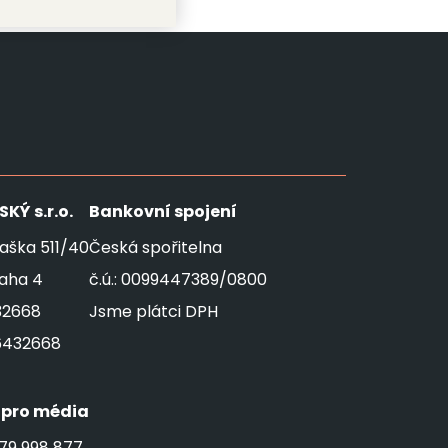
SKÝ
s.r.o.
Bankovní spojení
aška 511/40
Česká spořitelna
raha 4
č.ú.: 0099447389/0800
32668
Jsme plátci DPH
6432668
 pro média
79 998 877