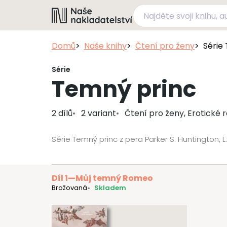
Domů
Naše knihy
Čtení pro ženy
Série
Série
Temný princ
2 dílů
2 variant
Čtení pro ženy, Erotické
Série Temný princ z pera Parker S. Huntington, L
Díl 1
—
Můj temný Romeo
Brožovaná
Skladem