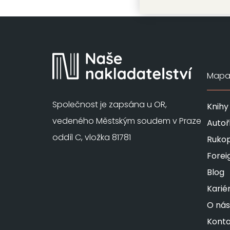
Mapa 
Společnost je zapsána u OR,
Knihy
vedeného Městským soudem v Praze
Autoř
oddíl C, vložka 81781
Rukop
Forei
Blog
Karié
O nás
Konta