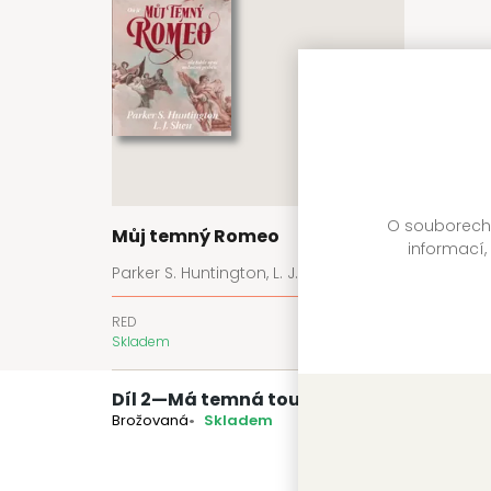
O souborech c
Můj temný Romeo
informací,
Parker S. Huntington, L. J. Shen
RED
399 Kč
Skladem
Díl 2
—
Má temná touha
Brožovaná
Skladem