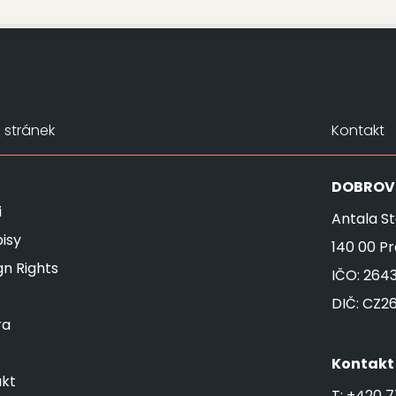
stránek
Kontakt
DOBROV
i
Antala St
isy
140 00 P
gn Rights
IČO: 264
DIČ: CZ2
ra
Kontakt
kt
T:
+420 7