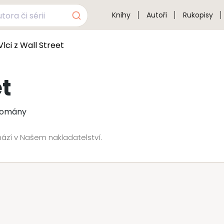
Knihy
Autoři
Rukopisy
Vlci z Wall Street
et
 romány
chází v Našem nakladatelství.