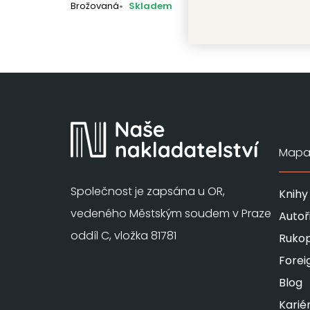
Brožovaná
Skladem
Mapa 
Společnost je zapsána u OR,
Knihy
vedeného Městským soudem v Praze
Autoř
oddíl C, vložka 81781
Rukop
Forei
Blog
Karié