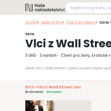
Domů
Naše knihy
Čtení pro ženy
Série 
Série
Vlci z Wall Stre
3 dílů
3 variant
Čtení pro ženy, Erotické
Série Vlci z Wall Street z pera Lauren Layne vy
Díl 1
—
Vlci z Wall Street: Ian
Brožovaná
Skladem