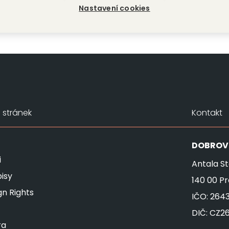
Nastavení cookies
stránek
Kontakt
DOBROV
i
Antala St
isy
140 00 P
gn Rights
IČO: 264
DIČ: CZ2
ra