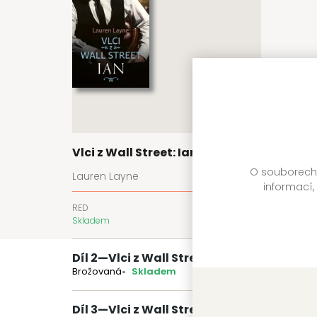
Vlci z Wall Street: Ian
O souborech c
Lauren Layne
informací,
RED
399 Kč
Skladem
Díl 2
—
Vlci z Wall Street: Matt
Brožovaná
Skladem
Díl 3
—
Vlci z Wall Street: Kennedy