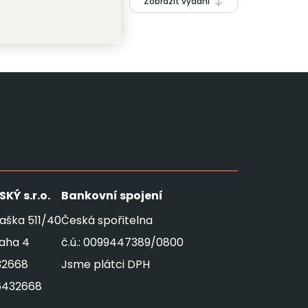
Zobrazit vydání
SKÝ
s.r.o.
Bankovní spojení
aška 511/40
Česká spořitelna
raha 4
č.ú.: 0099447389/0800
32668
Jsme plátci DPH
6432668