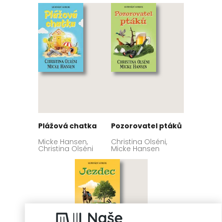
Plážová chatka
Pozorovatel ptáků
Micke Hansen,
Christina Olséni,
Christina Olséni
Micke Hansen