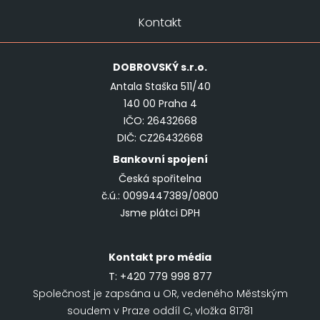
Kontakt
DOBROVSKÝ
s.r.o.
Antala Staška 511/40
140 00 Praha 4
IČO: 26432668
DIČ: CZ26432668
Bankovní spojení
Česká spořitelna
č.ú.: 0099447389/0800
Jsme plátci DPH
Kontakt pro média
T:
+420 779 998 877
Společnost je zapsána u OR, vedeného Městským
soudem v Praze oddíl C, vložka 81781