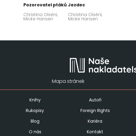
Pozorovatel ptáků
Jezdec
Christina Olséni,
Christina Olséni,
Micke Hansen
Micke Hansen
Mapa stránek
Knihy
Autoři
Rukopisy
Foreign Rights
Blog
Kariéra
O nás
Kontakt