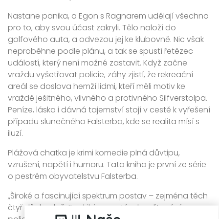
Nastane panika, a Egon s Ragnarem udělají všechno
pro to, aby svou účast zakryli. Tělo naloží do
golfového auta, a odvezou jej ke klubovně. Nic však
neproběhne podle plánu, a tak se spustí řetězec
událostí, který není možné zastavit. Když začne
vraždu vyšetřovat policie, záhy zjistí, že rekreační
areál se doslova hemží lidmi, kteří měli motiv ke
vraždě ješitného, vlivného a protivného Silfverstolpa.
Peníze, láska i dávná tajemství stojí v cestě k vyřešení
případu slunečného Falsterba, kde se realita mísí s
iluzí.
Plážová chatka je krimi komedie plná důvtipu,
vzrušení, napětí i humoru. Tato kniha je první ze série
o pestrém obyvatelstvu Falsterba.
„Široké a fascinující spektrum postav – zejména těch
čtyř důchodců. Fredrik je mrzutý a k politování,