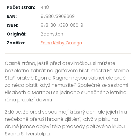
Počet stran:
448
EAN:
9788073908669
ISBN:
978-80-7390-866-9
Originál:
Badhytten
Značka:
Edice Knihy Omega
Časně zrána, ještě před otevíračkou, si můžete
bezplatně zahrát na golfovém hřišti města Falsterbo.
Staří přátelé Egon a Ragnar nejsou skrblíci, ale proč
za něco platit, když nemusíte? Společně se sestrami
Elisabeth a Märthou se jednoho slunečného letního
rána proplíží dovnitř.
Zdá se, že před sebou mají krásný den, ale jejich hru
nečekaně přeruší hrozné zjištění, když v písku na
druhé jamce objeví tělo předsedy golfového klubu
Svena Silfverstolpa.