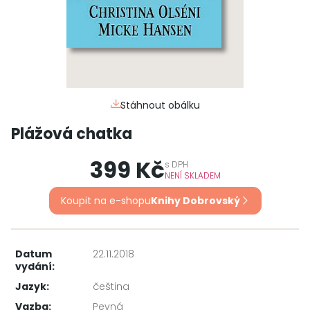
Stáhnout obálku
Plážová chatka
399 Kč
s
DPH
NENÍ SKLADEM
Koupit na e-shopu
Knihy Dobrovský
Datum
22.11.2018
vydání:
Jazyk:
čeština
Vazba:
Pevná