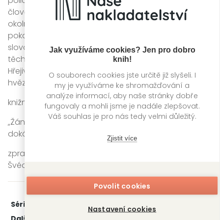
policista Mårten je naivní a trochu směšný. Jediný
člověk se špetkou rozumu je policistka Lisa, ale v tom
okolním šílenství jí to není moc platné. Co se může
pokazit, to se pokazí. Krimi komedie v tom nejlepším
slova smyslu, vtipná a úžasně napsaná. Jedna z
Jak využíváme cookies? Jen pro dobro
těch knih, které si člověk užije od začátku do konce.
knih!
Hřejivý letní příběh, který rozhodně doporučuji. Šest
O souborech cookies jste určitě již slyšeli. I
hvězdiček ze šesti.“
my je využíváme ke shromažďování a
analýze informací, aby naše stránky dobře
knižní blog Den kriminelle bokverden, Norsko
fungovaly a mohli jsme je nadále zlepšovat.
Váš souhlas je pro nás tedy velmi důležitý.
„Žánr krimi komedie trpí nedostatkem knih, které
dokáží zkombinovat styl Agathy Christie s humorem.“
Zjistit více
zpravodaj kronoberského kraje Smålandsposten,
Švédsko
Povolit cookies
Série:
Vraždy ve Falsterbo
1. díl z 3
Nastavení cookies
Další díly:
2.
Pozorovatel ptáků