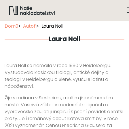
Domů
Autoři
Laura Noll
Laura Noll
Laura Noll se narodila v roce 1980 v Heidelbergu.
Vystudovala klasickou filologii, antické dějiny a
teologii v Heidelbergu a Sieně, vyučuje latinu a
náboženství.
Žije s rodinou v Sinsheimu, malém jihoněmeckém
městě. Vášnivá záliba v moderních dějinách a
vypravěčské zaujetí ji inspirují k psaní povídek a kratší
prózy. Její románový debut Katova smrt byl v roce
2021 vyznamenán Cenou Friedricha Glausera za