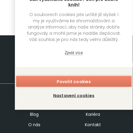
knih!
O souborech cookies jste určitě již slyšeli. I
my je využíváme ke shromažďování a
analýze informací, aby naše stránky dobře
fungovaly a mohli jsme je nadále zlepšovat.
Váš souhlas je pro nás tedy velmi důležitý.
Zjistit více
Mapa stránek
Povolit cookies
Knihy
Autoři
Nastavení cookies
Rukopisy
Foreign Rights
Blog
Kariéra
O nás
Kontakt