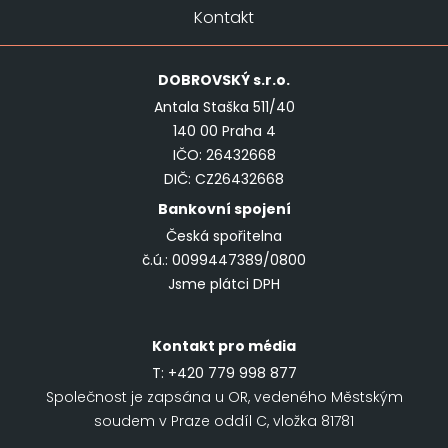
Kontakt
DOBROVSKÝ
s.r.o.
Antala Staška 511/40
140 00 Praha 4
IČO: 26432668
DIČ: CZ26432668
Bankovní spojení
Česká spořitelna
č.ú.: 0099447389/0800
Jsme plátci DPH
Kontakt pro média
T:
+420 779 998 877
Společnost je zapsána u OR, vedeného Městským
soudem v Praze oddíl C, vložka 81781