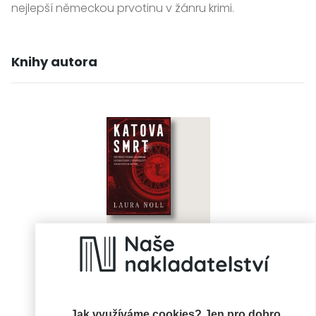
nejlepší německou prvotinu v žánru krimi.
Knihy autora
Katova smrt
Laura Noll
Jak využíváme cookies? Jen pro dobro