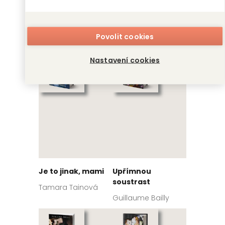
Umění války
Bůh pláče potichu
Pete Katz, Sun- C'
Hana Repová
Povolit cookies
Nastavení cookies
Je to jinak, mami
Upřímnou
soustrast
Tamara Tainová
Guillaume Bailly