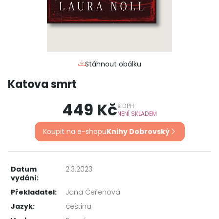
Stáhnout obálku
Katova smrt
449 Kč
s
DPH
NENÍ SKLADEM
Koupit na e-shopu
Knihy Dobrovský
Datum
2.3.2023
vydání:
Překladatel:
Jana Čeřenová
Jazyk:
čeština