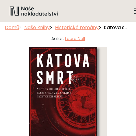
Domů
Naše knihy
Historické romány
Katova smrt
Autor:
Laura Noll