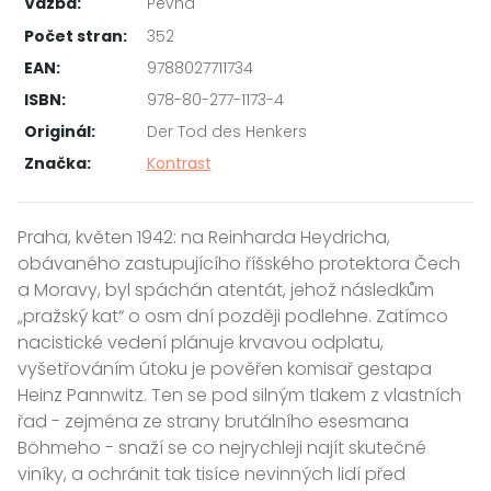
Vazba:
Pevná
Počet stran:
352
EAN:
9788027711734
ISBN:
978-80-277-1173-4
Originál:
Der Tod des Henkers
Značka:
Kontrast
Praha, květen 1942: na Reinharda Heydricha,
obávaného zastupujícího říšského protektora Čech
a Moravy, byl spáchán atentát, jehož následkům
„pražský kat“ o osm dní později podlehne. Zatímco
nacistické vedení plánuje krvavou odplatu,
vyšetřováním útoku je pověřen komisař gestapa
Heinz Pannwitz. Ten se pod silným tlakem z vlastních
řad - zejména ze strany brutálního esesmana
Böhmeho - snaží se co nejrychleji najít skutečné
viníky, a ochránit tak tisíce nevinných lidí před