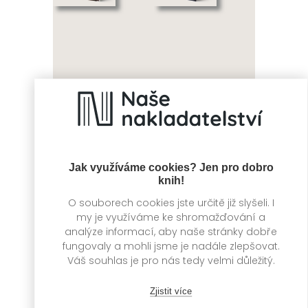
Moje cesta k
Cestující
Michelinu
Ulrich Alexander
Boschwitz
Pavel Pospíšil
Jak využíváme cookies? Jen pro dobro
knih!
O souborech cookies jste určitě již slyšeli. I
my je využíváme ke shromažďování a
analýze informací, aby naše stránky dobře
fungovaly a mohli jsme je nadále zlepšovat.
Váš souhlas je pro nás tedy velmi důležitý.
Zjistit více