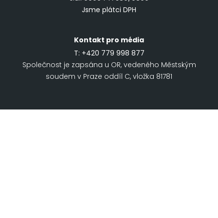
Jsme plátci DPH
Kontakt pro média
T:
+420 779 998 877
Společnost je zapsána u OR, vedeného Městským
soudem v Praze oddíl C, vložka 81781