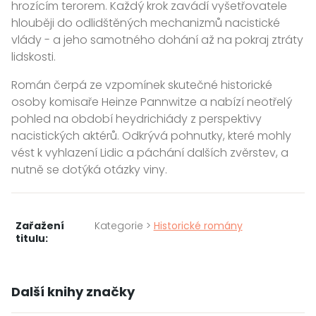
hrozícím terorem. Každý krok zavádí vyšetřovatele
hlouběji do odlidštěných mechanizmů nacistické
vlády - a jeho samotného dohání až na pokraj ztráty
lidskosti.
Román čerpá ze vzpomínek skutečné historické
osoby komisaře Heinze Pannwitze a nabízí neotřelý
pohled na období heydrichiády z perspektivy
nacistických aktérů. Odkrývá pohnutky, které mohly
vést k vyhlazení Lidic a páchání dalších zvěrstev, a
nutně se dotýká otázky viny.
Zařažení
Kategorie >
Historické romány
titulu:
Další knihy značky