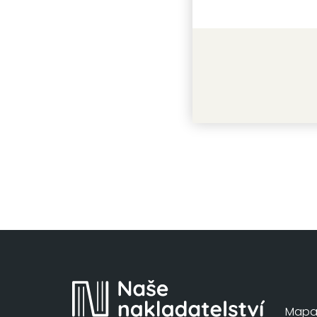
S miliard
Max Monr
Mapa 