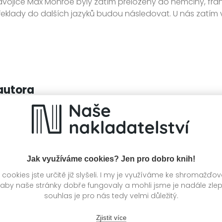
 dvojice Max Monroe byly zatím přeloženy do němčiny, franco
Překlady do dalších jazyků budou následovat. U nás zatím v
autora
Jak využíváme cookies? Jen pro dobro knih!
ookies jste určitě již slyšeli. I my je využíváme ke shromažďo
 aby naše stránky dobře fungovaly a mohli jsme je nadále zle
souhlas je pro nás tedy velmi důležitý.
Zjistit více