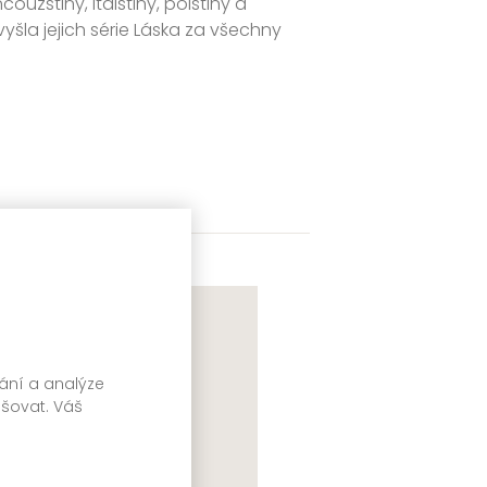
uzštiny, italštiny, polštiny a
yšla jejich série Láska za všechny
vání a analýze
pšovat. Váš