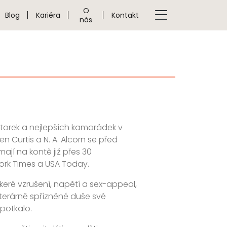
O
Blog
Kariéra
Kontakt
nás
orek a nejlepších kamarádek v
n Curtis a N. A. Alcorn se před
mají na kontě již přes 30
ork Times a USA Today.
keré vzrušení, napětí a sex-appeal,
literárně spřízněné duše své
 potkalo.