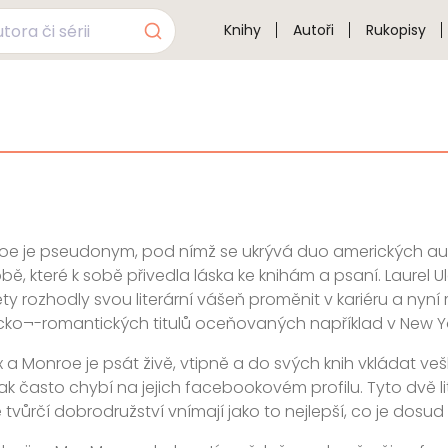
Knihy
Autoři
Rukopisy
e je pseudonym, pod nímž se ukrývá duo amerických aut
ě, které k sobě přivedla láska ke knihám a psaní. Laurel Ule
ety rozhodly svou literární vášeň proměnit v kariéru a nyní 
cko¬-romantických titulů oceňovaných například v New Y
 a Monroe je psát živě, vtipně a do svých knih vkládat veš
 tak často chybí na jejich facebookovém profilu. Tyto dvě 
tvůrčí dobrodružství vnímají jako to nejlepší, co je dosud