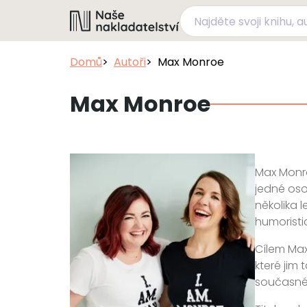
Domů
Autoři
Max Monroe
Max Monroe
Max Monro
jedné osob
několika l
humoristi
Cílem Max
které jim
současné 