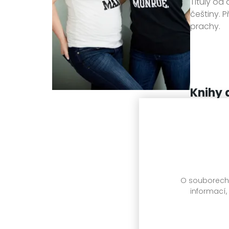
Tituly od
češtiny. 
prachy.
Knihy 
O souborech c
informací,