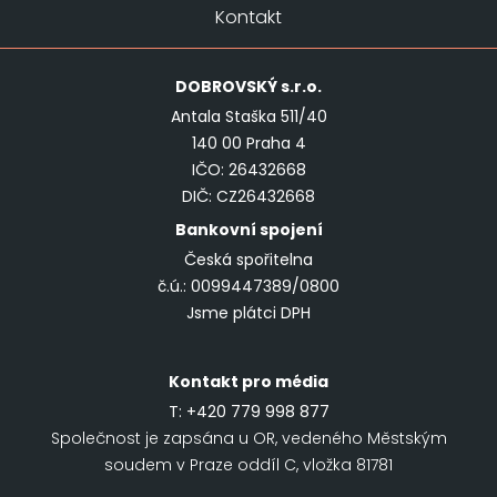
Kontakt
DOBROVSKÝ
s.r.o.
Antala Staška 511/40
140 00 Praha 4
IČO: 26432668
DIČ: CZ26432668
Bankovní spojení
Česká spořitelna
č.ú.: 0099447389/0800
Jsme plátci DPH
Kontakt pro média
T:
+420 779 998 877
Společnost je zapsána u OR, vedeného Městským
soudem v Praze oddíl C, vložka 81781