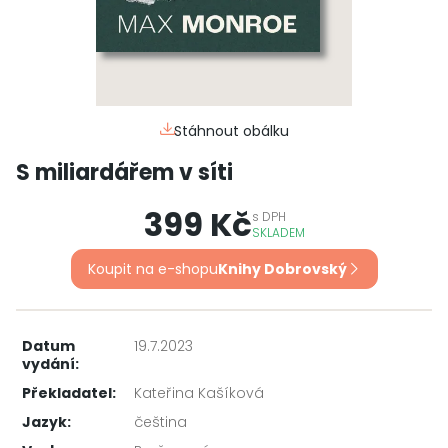
Stáhnout obálku
S miliardářem v síti
399 Kč
s
DPH
SKLADEM
Koupit na e-shopu
Knihy Dobrovský
Datum
19.7.2023
vydání:
Překladatel:
Kateřina Kašíková
Jazyk:
čeština