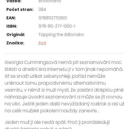
Vazba:
Brožovaná
Počet stran:
384
EAN:
9788027712601
ISBN:
978-80-277-1260-1
Originál:
Tapping the Billionaire
Značka:
Red
Georgia Cummingsová nemá při seznamování moc
štěstí a dnešní éra internetu jí v tom jinak nepomáhá.
Ať se snaží utíkat seberychleji, pořád nemůže
uniknout tomu prapodivnému alternativnímu
vesmíru, v němž si muži myslí, že zaslání dickpicu plně
nahrazuje úvodní seznamování a může se jít rovnou
na věc. Ještě jeden další nevyžádaný rozkrok a asi už
na celé mužské pokolení navždy zanevře…
Jeden muž jí ale nedá spát. Proč ji pronásledují