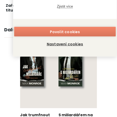
Zařažení
Kategorie >
Čtení pro ženy
‣
Erotické
Zjistit více
titulu:
romány
Další knihy autora
Povolit cookies
Nastavení cookies
Jak trumfnout
S miliardářem na