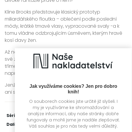
divoké fantazie právě o něm?
Kline Brooks představuje klasický prototyp
miliardářského floutka – oblečení podle poslední
módy, krátké tmavé vlasy, vypracované svaly -a k
tomu vládne odzbrojujícím úsměvem, kterým hravě
kosí davy žen.
Až na to, že on takový vlastně není. Navíc by se jí jako
své zaměstnankyně ze zásady nedotknul ani
třímetrovou tyčí. A ona jeho také ne. Oba totiž jednají
naprosto profesionálně.
Jenže, jak už to bývá, jejich hormonům profesionalita
Jak využíváme cookies? Jen pro dobro
ani společenská korektnost nic neříkají.
knih!
O souborech cookies jste určitě již slyšeli. I
my je využíváme ke shromažďování a
analýze informací, aby naše stránky dobře
Série:
Láska za všechny prachy
1. díl z 3
fungovaly a mohli jsme je nadále zlepšovat.
Další díly:
2.
Jak trumfnout miliardáře
Váš souhlas je pro nás tedy velmi důležitý.
3.
S miliardářem na hřišti