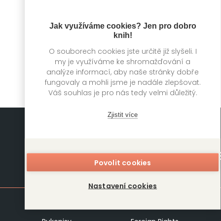
Noc oživlých koček
3
Jak využíváme cookies? Jen pro dobro
knih!
Hawkman -, Mecha-
Roots -
O souborech cookies jste určitě již slyšeli. I
my je využíváme ke shromažďování a
analýze informací, aby naše stránky dobře
fungovaly a mohli jsme je nadále zlepšovat.
Váš souhlas je pro nás tedy velmi důležitý.
Zjistit více
Povolit cookies
Mapa stránek
Nastavení cookies
Knihy
Autoři