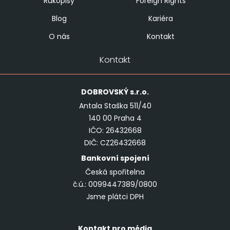
Rukopisy
Foreign Rights
Blog
Kariéra
O nás
Kontakt
Kontakt
DOBROVSKÝ
s.r.o.
Antala Staška 511/40
140 00 Praha 4
IČO: 26432668
DIČ: CZ26432668
Bankovní spojení
Česká spořitelna
č.ú.: 0099447389/0800
Jsme plátci DPH
Kontakt pro média