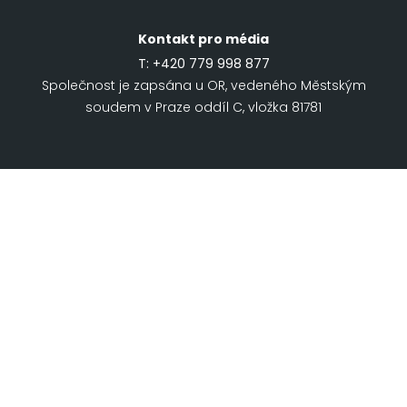
Kontakt pro média
T:
+420 779 998 877
Společnost je zapsána u OR, vedeného Městským
soudem v Praze oddíl C, vložka 81781