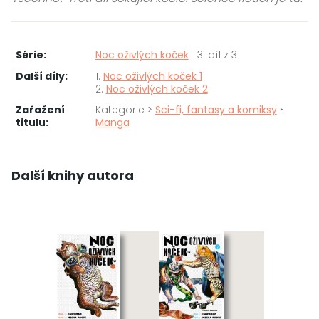
Série:
Noc oživlých koček
3. díl z 3
Další díly:
1.
Noc oživlých koček 1
2.
Noc oživlých koček 2
Zařažení
Kategorie >
Sci-fi, fantasy a komiksy
‣
titulu:
Manga
Další knihy autora