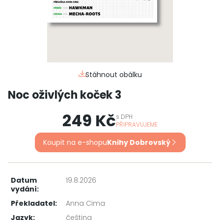
Stáhnout obálku
Noc oživlých koček 3
249 Kč
s
DPH
PŘIPRAVUJEME
Koupit na e-shopu
Knihy Dobrovský
Datum
19.8.2026
vydání:
Překladatel:
Anna Cima
Jazyk:
čeština