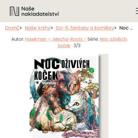
Domů
Naše knihy
Sci-fi, fantasy a komiksy
Noc oživlých koček 3
Autor:
Hawkman -
,
Mecha-Roots -
Série:
Noc oživlých
koček
· 3/3