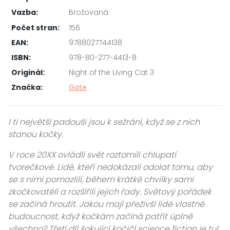
Vazba:
Brožovaná
Počet stran:
156
EAN:
9788027744138
ISBN:
978-80-277-4413-8
Originál:
Night of the Living Cat 3
Značka:
Gate
I ti největší padouši jsou k sežrání, když se z nich
stanou kočky.
V roce 20XX ovládli svět roztomilí chlupatí
tvorečkové. Lidé, kteří nedokázali odolat tomu, aby
se s nimi pomazlili, během krátké chvilky sami
zkočkovatěli a rozšířili jejich řady. Světový pořádek
se začíná hroutit. Jakou mají přeživší lidé vlastně
budoucnost, když kočkám začíná patřit úplně
všechno? Třetí díl šokující kočičí science fiction je tu!