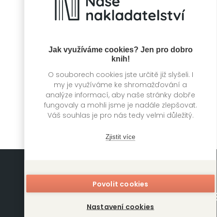
Jak využíváme cookies? Jen pro dobro
knih!
O souborech cookies jste určitě již slyšeli. I
Za hranou
my je využíváme ke shromažďování a
Meredith Wild
analýze informací, aby naše stránky dobře
fungovaly a mohli jsme je nadále zlepšovat.
Váš souhlas je pro nás tedy velmi důležitý.
Zjistit více
Povolit cookies
Nastavení cookies
Mapa stránek