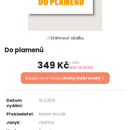
Stáhnout obálku
Do plamenů
349 Kč
s
DPH
NENÍ SKLADEM
Koupit na e-shopu
Knihy Dobrovský
Datum
15.3.2021
vydání:
Překladatel:
Martin Novák
Jazyk:
čeština