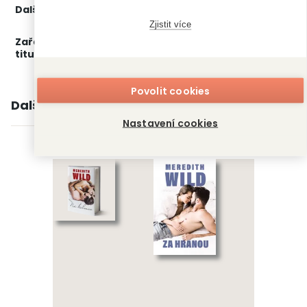
Další díly:
1.
Na kolenou
3.
Za hranou
Zjistit více
Zařažení
Kategorie >
Erotické romány
‣
Čtení pro
titulu:
ženy
Povolit cookies
Další knihy autora
Nastavení cookies