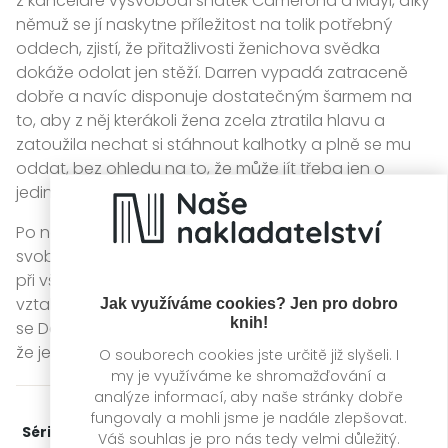
z kanceláře vysvobodí sňatek Camerona a Mayi, díky
němuž se jí naskytne příležitost na tolik potřebný
oddech, zjistí, že přitažlivosti ženichova svědka
dokáže odolat jen stěží. Darren vypadá zatraceně
dobře a navíc disponuje dostatečným šarmem na
to, aby z něj kterákoli žena zcela ztratila hlavu a
zatoužila nechat si stáhnout kalhotky a plně se mu
oddat, bez ohledu na to, že může jít třeba jen o
jedinou noc
Po návratu do města si Darren uvědomí, že jeho
svobodný život pro něj ztratil kouzlo. Vanessa však
při všech svých starostech nemá ve svém životě na
vztah prostor, natož s někým tak přelétavým. Podaří
Jak využíváme cookies? Jen pro dobro
knih!
se Darrenovi najít cestu k jejímu srdci a přesvědčit ji,
že je hoden toho, aby to s ním riskla?
O souborech cookies jste určitě již slyšeli. I
my je využíváme ke shromažďování a
analýze informací, aby naše stránky dobře
fungovaly a mohli jsme je nadále zlepšovat.
Série:
Na kolenou
2. díl z 3
Váš souhlas je pro nás tedy velmi důležitý.