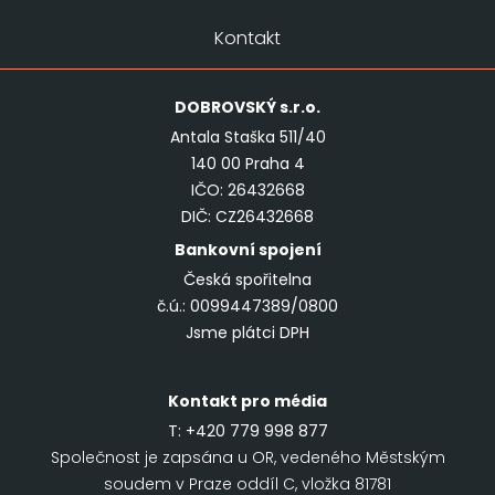
Kontakt
DOBROVSKÝ
s.r.o.
Antala Staška 511/40
140 00 Praha 4
IČO: 26432668
DIČ: CZ26432668
Bankovní spojení
Česká spořitelna
č.ú.: 0099447389/0800
Jsme plátci DPH
Kontakt pro média
T:
+420 779 998 877
Společnost je zapsána u OR, vedeného Městským
soudem v Praze oddíl C, vložka 81781