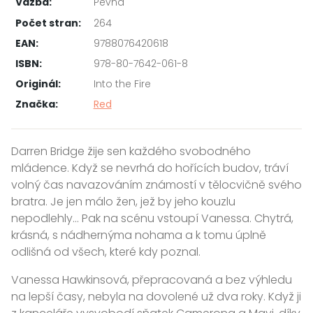
Vazba:
Pevná
Počet stran:
264
EAN:
9788076420618
ISBN:
978-80-7642-061-8
Originál:
Into the Fire
Značka:
Red
Darren Bridge žije sen každého svobodného
mládence. Když se nevrhá do hořících budov, tráví
volný čas navazováním známostí v tělocvičně svého
bratra. Je jen málo žen, jež by jeho kouzlu
nepodlehly… Pak na scénu vstoupí Vanessa. Chytrá,
krásná, s nádhernýma nohama a k tomu úplně
odlišná od všech, které kdy poznal.
Vanessa Hawkinsová, přepracovaná a bez výhledu
na lepší časy, nebyla na dovolené už dva roky. Když ji