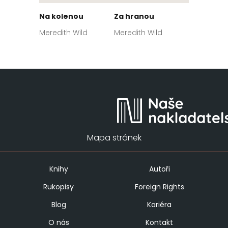
Na kolenou
Za hranou
Meredith Wild
Meredith Wild
Mapa stránek
Knihy
Autoři
Rukopisy
Foreign Rights
Blog
Kariéra
O nás
Kontakt