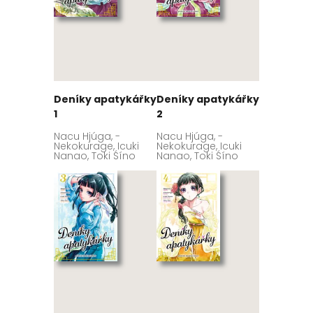
Deníky apatykářky
Deníky apatykářky
1
2
Nacu Hjúga, -
Nacu Hjúga, -
Nekokurage, Icuki
Nekokurage, Icuki
Nanao, Toki Śíno
Nanao, Toki Śíno