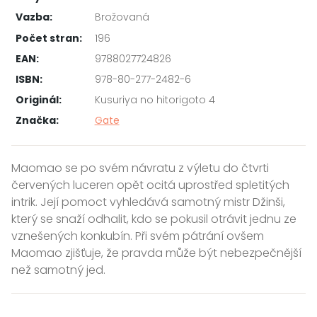
Vazba:
Brožovaná
Počet stran:
196
EAN:
9788027724826
ISBN:
978-80-277-2482-6
Originál:
Kusuriya no hitorigoto 4
Značka:
Gate
Maomao se po svém návratu z výletu do čtvrti
červených luceren opět ocitá uprostřed spletitých
intrik. Její pomoct vyhledává samotný mistr Džinši,
který se snaží odhalit, kdo se pokusil otrávit jednu ze
vznešených konkubín. Při svém pátrání ovšem
Maomao zjišťuje, že pravda může být nebezpečnější
než samotný jed.