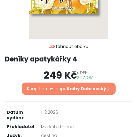
Stáhnout obálku
Deníky apatykářky 4
249 Kč
s
DPH
SKLADEM
Koupit na e-shopu
Knihy Dobrovský
Datum
11.2.2026
vydání:
Překladatel:
Markéta Linhart
Jazyk:
čeština