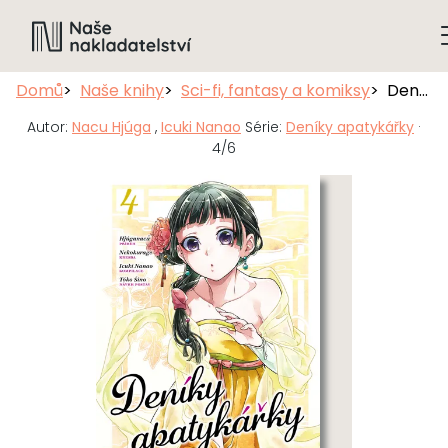
Domů
Naše knihy
Sci-fi, fantasy a komiksy
Deníky apatykářky 4
Autor:
Nacu Hjúga
,
Icuki Nanao
Série:
Deníky apatykářky
·
4/6