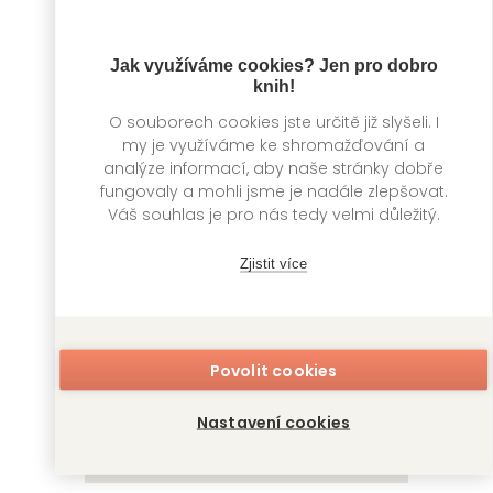
Jak využíváme cookies? Jen pro dobro
knih!
O souborech cookies jste určitě již slyšeli. I
Deníky apatykářky
Deníky apatykářky
my je využíváme ke shromažďování a
1
2
analýze informací, aby naše stránky dobře
Nacu Hjúga, -
Nacu Hjúga, -
fungovaly a mohli jsme je nadále zlepšovat.
Nekokurage, Icuki
Nekokurage, Icuki
Váš souhlas je pro nás tedy velmi důležitý.
Nanao, Toki Śíno
Nanao, Toki Śíno
Zjistit více
Povolit cookies
Nastavení cookies