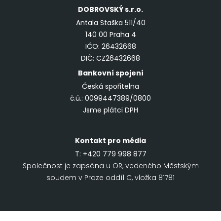
DOBROVSKÝ
s.r.o.
Antala Staška 511/40
140 00 Praha 4
IČO: 26432668
DIČ: CZ26432668
Bankovní spojení
Česká spořitelna
č.ú.: 0099447389/0800
Jsme plátci DPH
Kontakt pro média
T:
+420 779 998 877
Společnost je zapsána u OR, vedeného Městským
soudem v Praze oddíl C, vložka 81781