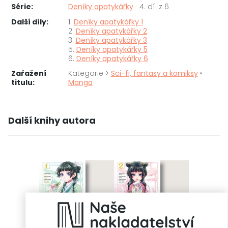
Série:
Deníky apatykářky
4. díl z 6
Další díly:
1.
Deníky apatykářky 1
2.
Deníky apatykářky 2
3.
Deníky apatykářky 3
5.
Deníky apatykářky 5
6.
Deníky apatykářky 6
Zařažení
Kategorie >
Sci-fi, fantasy a komiksy
‣
titulu:
Manga
Další knihy autora