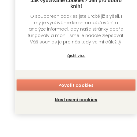
Jak využíváme cookies? Jen pro dobro
knih!
O souborech cookies jste určitě již slyšeli. I
my je využíváme ke shromažďování a
analýze informací, aby naše stránky dobře
fungovaly a mohli jsme je nadále zlepšovat.
Váš souhlas je pro nás tedy velmi důležitý.
Zjistit více
Dívka ze země
Dívka ze země
Venku 7
Venku 8
nagabe
nagabe
Povolit cookies
Nastavení cookies
Zobrazit další