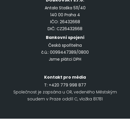
DOBROVSKÝ
s.r.o.
Antala Staška 511/40
140 00 Praha 4
IČO: 26432668
DIČ: CZ26432668
Bankovní spojení
Česká spořitelna
č.ú.: 0099447389/0800
Jsme plátci DPH
Kontakt pro média
T:
+420 779 998 877
Společnost je zapsána u OR, vedeného Městským
soudem v Praze oddíl C, vložka 81781