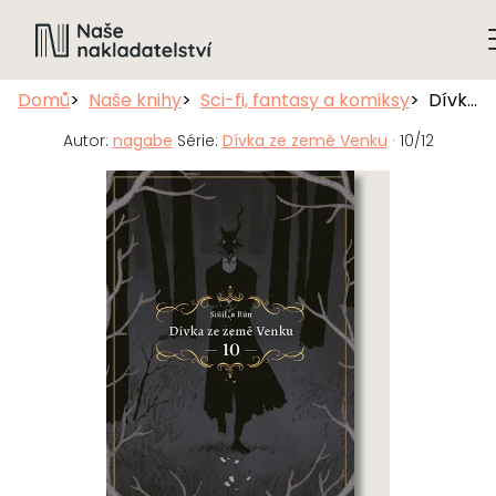
Domů
Naše knihy
Sci-fi, fantasy a komiksy
Dívka ze země Venku 10
Autor:
nagabe
Série:
Dívka ze země Venku
· 10/12