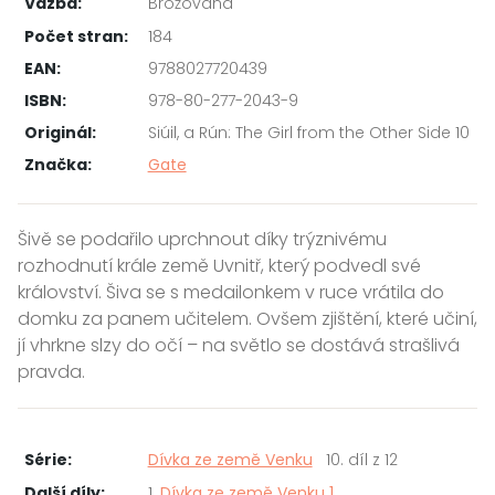
Vazba:
Brožovaná
Počet stran:
184
EAN:
9788027720439
ISBN:
978-80-277-2043-9
Originál:
Siúil, a Rún: The Girl from the Other Side 10
Značka:
Gate
Šivě se podařilo uprchnout díky trýznivému
rozhodnutí krále země Uvnitř, který podvedl své
království. Šiva se s medailonkem v ruce vrátila do
domku za panem učitelem. Ovšem zjištění, které učiní,
jí vhrkne slzy do očí – na světlo se dostává strašlivá
pravda.
Série:
Dívka ze země Venku
10. díl z 12
Další díly:
1.
Dívka ze země Venku 1