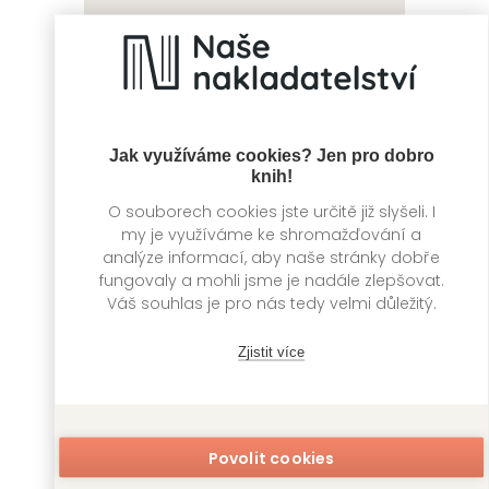
Dívka ze země
Dívka ze země
Venku 3
Venku 4
nagabe
nagabe
Jak využíváme cookies? Jen pro dobro
knih!
O souborech cookies jste určitě již slyšeli. I
my je využíváme ke shromažďování a
analýze informací, aby naše stránky dobře
fungovaly a mohli jsme je nadále zlepšovat.
Váš souhlas je pro nás tedy velmi důležitý.
Zjistit více
Dívka ze země
Dívka ze země
Venku 5
Venku 6
Povolit cookies
nagabe
nagabe