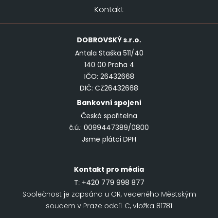
Kontakt
DOBROVSKÝ
s.r.o.
Antala Staška 511/40
140 00 Praha 4
IČO: 26432668
DIČ: CZ26432668
Bankovní spojení
Česká spořitelna
č.ú.: 0099447389/0800
Jsme plátci DPH
Kontakt pro média
T:
+420 779 998 877
Společnost je zapsána u OR, vedeného Městským
soudem v Praze oddíl C, vložka 81781