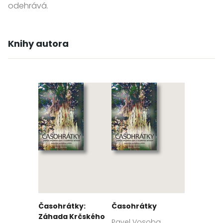
odehrává.
Knihy autora
Časohrátky:
Časohrátky
Záhada Krčského
Pavel Vosoba