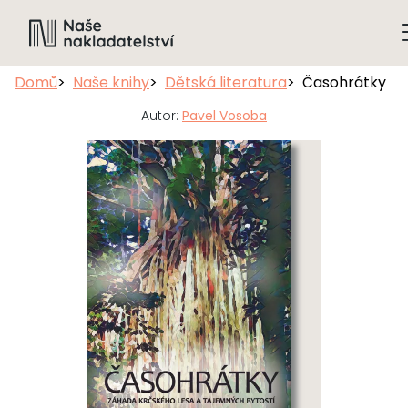
Domů
Naše knihy
Dětská literatura
Časohrátky
Autor:
Pavel Vosoba