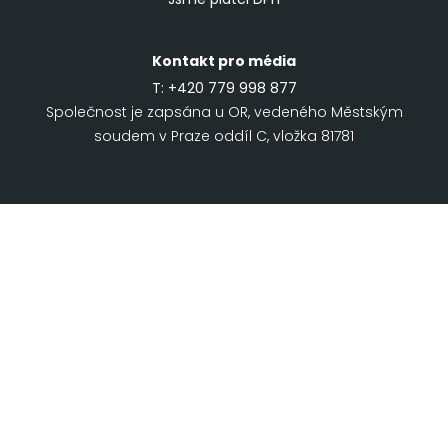
Kontakt pro média
T:
+420 779 998 877
Společnost je zapsána u OR, vedeného Městským
soudem v Praze oddíl C, vložka 81781