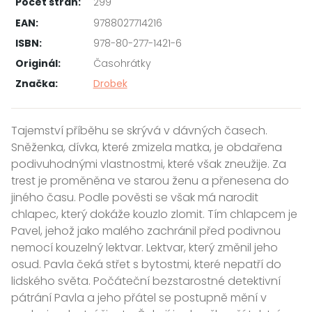
Počet stran:
299
EAN:
9788027714216
ISBN:
978-80-277-1421-6
Originál:
Časohrátky
Značka:
Drobek
Tajemství příběhu se skrývá v dávných časech.
Sněženka, dívka, které zmizela matka, je obdařena
podivuhodnými vlastnostmi, které však zneužije. Za
trest je proměněna ve starou ženu a přenesena do
jiného času. Podle pověsti se však má narodit
chlapec, který dokáže kouzlo zlomit. Tím chlapcem je
Pavel, jehož jako malého zachránil před podivnou
nemocí kouzelný lektvar. Lektvar, který změnil jeho
osud. Pavla čeká střet s bytostmi, které nepatří do
lidského světa. Počáteční bezstarostné detektivní
pátrání Pavla a jeho přátel se postupně mění v