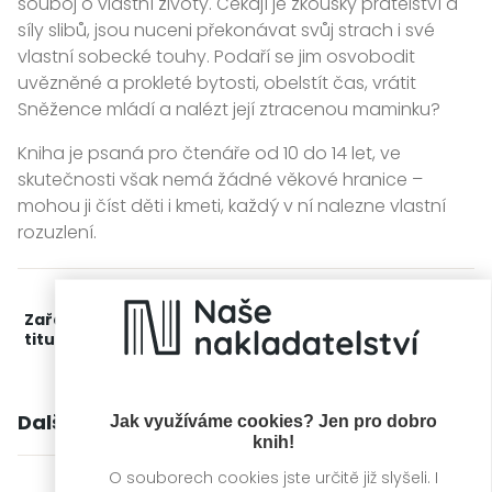
souboj o vlastní životy. Čekají je zkoušky přátelství a
síly slibů, jsou nuceni překonávat svůj strach i své
vlastní sobecké touhy. Podaří se jim osvobodit
uvězněné a prokleté bytosti, obelstít čas, vrátit
Sněžence mládí a nalézt její ztracenou maminku?
Kniha je psaná pro čtenáře od 10 do 14 let, ve
skutečnosti však nemá žádné věkové hranice –
mohou ji číst děti i kmeti, každý v ní nalezne vlastní
rozuzlení.
Zařažení
Kategorie >
Dětská literatura
titulu:
Další knihy autora
Jak využíváme cookies? Jen pro dobro
knih!
O souborech cookies jste určitě již slyšeli. I