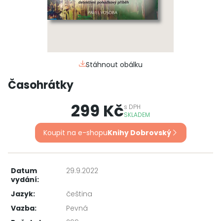
Stáhnout obálku
Časohrátky
299 Kč
s
DPH
SKLADEM
Koupit na e-shopu
Knihy Dobrovský
Datum
29.9.2022
vydání:
Jazyk:
čeština
Vazba:
Pevná