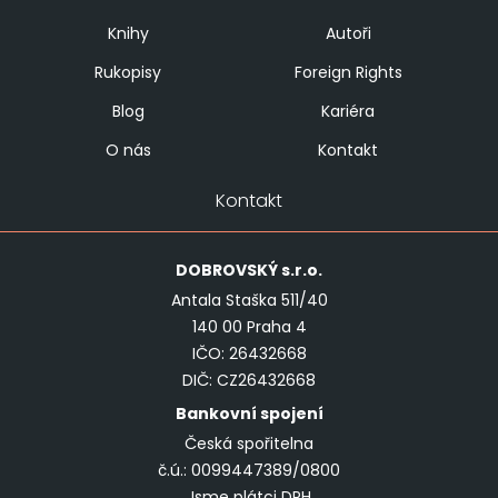
Knihy
Autoři
Rukopisy
Foreign Rights
Blog
Kariéra
O nás
Kontakt
Kontakt
DOBROVSKÝ
s.r.o.
Antala Staška 511/40
140 00 Praha 4
IČO: 26432668
DIČ: CZ26432668
Bankovní spojení
Česká spořitelna
č.ú.: 0099447389/0800
Jsme plátci DPH