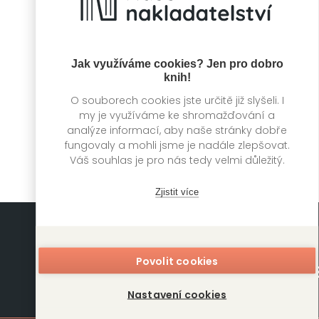
Jak využíváme cookies? Jen pro dobro
knih!
Filix Wood: Přežije
Filix Wood: Noc
jen ten nejslabší
krvelačných psů
O souborech cookies jste určitě již slyšeli. I
my je využíváme ke shromažďování a
Petrus Dahlin
Petrus Dahlin
analýze informací, aby naše stránky dobře
fungovaly a mohli jsme je nadále zlepšovat.
Váš souhlas je pro nás tedy velmi důležitý.
Zjistit více
Povolit cookies
Nastavení cookies
Mapa stránek