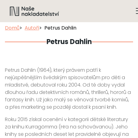
Domů
Autoři
Petrus Dahlin
Petrus Dahlin
Petrus Dahlin (1964), který právem patří k
nejúspěšnějším švédským spisovatelům pro děti a
mladistvé, debutoval roku 2004. Od té doby vydal
dlouhou řadu detektivních románů, thrillerů, hororů a
fantasy knih. Už jako malý se věnoval tvorbě komixů,
a přes marketing se později dostal k psaní knih.
Roku 2015 získal ocenění v kategorii dětské literatury
za knihu Kurragömma (Hra na schovávanou). Jeho
knihy se posledních deset let pravidelně objevují na