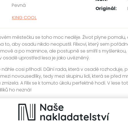
Pevná
Originál:
KING COOL
vém městečku se toho moc neděje. Život plyne pomalu, os
 na to, aby osadu nikdo neopustil. Filixovi, který sem pořá
ově a po mamince, ale postupně se smířil s myšlenkou, že j
v osadě uprostřed lesa je jako uvězněný.
e náhle cosi přihodí. Důlní rada, která v osadě rozhoduje, 
at mezi novousedlíky, tedy mezi skupinu lidí, která se př
 zmizela. A Filix se k tomuto úkolu perfektně hodí. V lese tot
íků ho nezná!
všem bude mnohem složitější, než si Filix myslel. Jak je s 
 Saga Lísková? A je skutečně pravda, že v osadě mají z