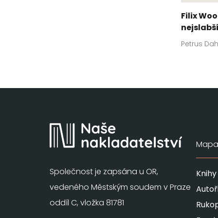
Filix Woo
nejslabš
Petrus Dah
Mapa 
Společnost je zapsána u OR,
Knihy
vedeného Městským soudem v Praze
Autoř
oddíl C, vložka 81781
Rukop