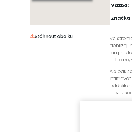
Vazba:
Značka:
Stáhnout obálku
Ve stromo
dohlížejí
mu po dom
nebo ne, 
Ale pak s
infiltrov
oddělila a
novousedl
Všechno o
kamarádka