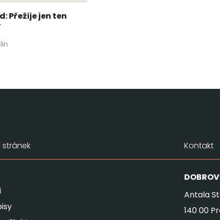
d: Přežije jen ten
í
lin
stránek
Kontakt
DOBROV
i
Antala St
isy
140 00 P