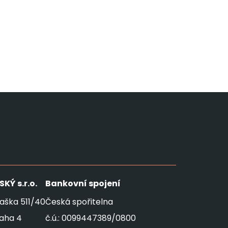
SKÝ
s.r.o.
Bankovní spojení
aška 511/40
Česká spořitelna
raha 4
č.ú.: 0099447389/0800