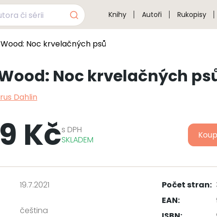
Knihy
Autoři
Rukopisy
ix Wood: Noc krvelačných psů
x Wood: Noc krvelačných ps
rus Dahlin
9 Kč
s
DPH
Koup
SKLADEM
19.7.2021
Počet stran:
EAN:
čeština
ISBN: