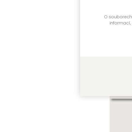
Zařažen
titulu:
O souborech c
informací,
Další 