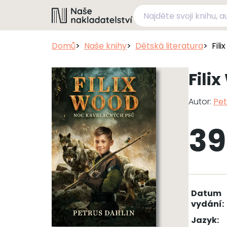
Domů
Naše knihy
Dětská literatura
Fil
Fili
Autor:
Pet
39
Datum
vydání:
Jazyk: