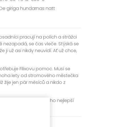
De giriga hundarnas natt
adníci pracují na polích a strážci
dně nezapadá, se čas vleče. Stýská se
i už asi nikdy neuvidí. Ať už chce,
potřebuje Filixovu pomoc. Musí se
ed mnoha lety od stromového městečka
iž žije jen pár měsíců a nikdo z
novousedlíky spojena jeho nejlepší
rádce?