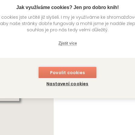
í
Kategorie >
Dětská literatura
‣
Young Adult
Jak využíváme cookies? Jen pro dobro knih!
ookies jste určitě již slyšeli. I my je využíváme ke shromažďo
 aby naše stránky dobře fungovaly a mohli jsme je nadále zle
souhlas je pro nás tedy velmi důležitý.
knihy autora
Zjistit více
Povolit cookies
Nastavení cookies