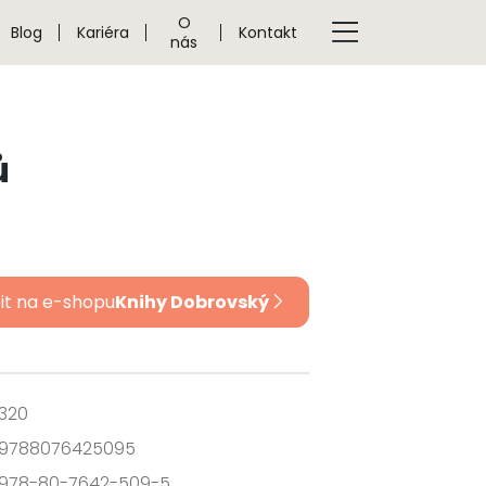
O
Blog
Kariéra
Kontakt
nás
ů
it na e-shopu
Knihy Dobrovský
320
9788076425095
978-80-7642-509-5