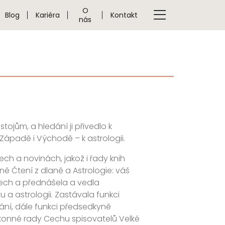
O
Blog
Kariéra
Kontakt
nás
stojům, a hledání ji přivedlo k
Západě i Východě – k astrologii.
h a novinách, jakož i řady knih
ě Čtení z dlaně a Astrologie: váš
ech a přednášela a vedla
 a astrologii. Zastávala funkci
ání, dále funkci předsedkyně
ýkonné rady Cechu spisovatelů Velké