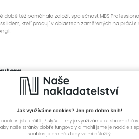
 době též pomáhala založit společnost MBS Professionals 
ss lidem, kteří pracují v oblastech zaměřených na práci s m
glii.
autora
Jak využíváme cookies? Jen pro dobro knih!
ookies jste určitě již slyšeli. I my je využíváme ke shromažďo
 aby naše stránky dobře fungovaly a mohli jsme je nadále zle
souhlas je pro nás tedy velmi důležitý.