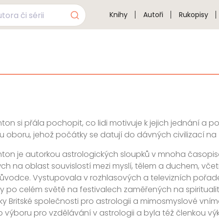
Knihy
Autoři
Rukopisy
on si přála pochopit, co lidi motivuje k jejich jednání a po
u oboru, jehož počátky se datují do dávných civilizací na 
ton je autorkou astrologických sloupků v mnoha časopisec
h na oblast souvislostí mezi myslí, tělem a duchem, včetn
ůvodce. Vystupovala v rozhlasových a televizních pořad
 po celém světě na festivalech zaměřených na spiritualitu
ky Britské společnosti pro astrologii a mimosmyslové vním
 výboru pro vzdělávání v astrologii a byla též členkou v