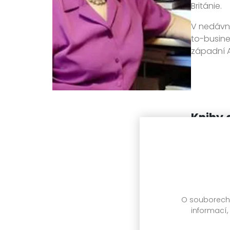
Británie.
V nedávné
to-busine
západní An
Knihy 
O souborech c
informací,