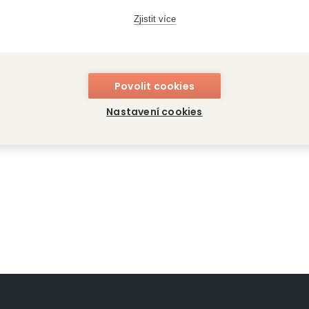
Zjistit více
Povolit cookies
ie: Váš osobní
Čínská astrologie: Váš
N
Nastavení cookies
e
osobní průvodce
p
ton
Sasha Fenton
Sa