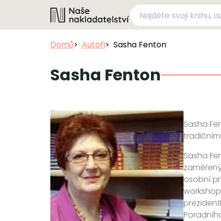
Domů
Autoři
Sasha Fenton
Sasha Fenton
Sasha Fent
tradičním
Sasha Fen
zaměřenýc
osobní pr
workshopy
prezident
Poradního