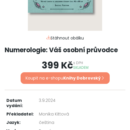
Stáhnout obálku
Numerologie: Váš osobní průvodce
399 Kč
s
DPH
SKLADEM
Koupit na e-shopu
Knihy Dobrovský
Datum
3.9.2024
vydání:
Překladatel:
Monika Kittová
Jazyk:
čeština