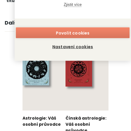
titulu:
a duchovní svět
Zjistit více
Další knihy autora
Povolit cookies
Nastavení cookies
Astrologie: Váš
Čínská astrologie:
osobní průvodce
Váš osobní
průvodce