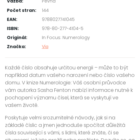
Vazba:
Pevná
Počet stran:
144
EAN:
9788027741045
ISBN:
978-80-277-4104-5
Originál:
In Focus: Numerology
Značka:
Via
Každé číslo obsahuje určitou energii – může to být
například datum vašeho narození nebo číslo vašeho
domu. V knize Numerologie: Váš osobní průvodce
vám autorka Sasha Fenton nabízí informace nutné k
pochopení významu čísel, která se vyskytují ve
vašem životě.
Poskytuje velmi srozumitelné návody, jak si na
základě číslic a jmen jednoduše spočítat důležitá
čísla související s vámi, s lidmi, které znáte, či se