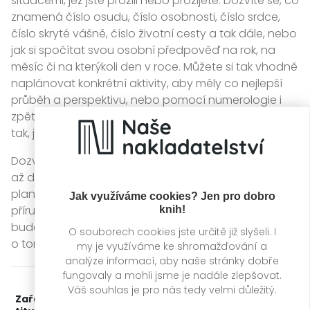
situacemi, jež jste prožili nebo prožijete. Dozvíte se, co
znamená číslo osudu, číslo osobnosti, číslo srdce,
číslo skryté vášně, číslo životní cesty a tak dále, nebo
jak si spočítat svou osobní předpověď na rok, na
měsíc či na kterýkoli den v roce. Můžete si tak vhodně
naplánovat konkrétní aktivity, aby měly co nejlepší
průběh a perspektivu, nebo pomocí numerologie i
zpětně porozumět, proč něco v minulosti probíhalo
tak, jak to probíhalo.
Dozvíte se i něco z historie numerologie, která sahá
až do starověku, i ze souvislostí čísel s písmeny či s
planetami a astrologií. Je to informacemi nabitá
Jak využíváme cookies? Jen pro dobro
příručka, kterou můžete mít po ruce vždy, když se
knih!
budete chtít na něco podrobněji podívat a udělat si
O souborech cookies jste určitě již slyšeli. I
o tom celistvější úsudek.
my je využíváme ke shromažďování a
analýze informací, aby naše stránky dobře
fungovaly a mohli jsme je nadále zlepšovat.
Váš souhlas je pro nás tedy velmi důležitý.
Zařažení
Kategorie >
Odborné publikace
‣
Esoterika