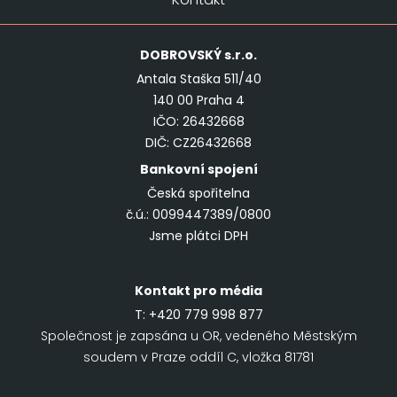
DOBROVSKÝ
s.r.o.
Antala Staška 511/40
140 00 Praha 4
IČO: 26432668
DIČ: CZ26432668
Bankovní spojení
Česká spořitelna
č.ú.: 0099447389/0800
Jsme plátci DPH
Kontakt pro média
T:
+420 779 998 877
Společnost je zapsána u OR, vedeného Městským
soudem v Praze oddíl C, vložka 81781