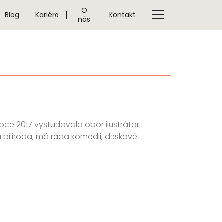
O
Blog
Kariéra
Kontakt
nás
roce 2017 vystudovala obor ilustrátor
ea a příroda, má ráda komedii, deskové