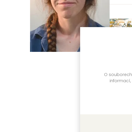
O souborech c
informací,
Jak se r
Ruth Amos