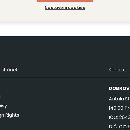
Nastavení cookies
stránek
Kontakt
DOBROV
i
Antala St
isy
140 00 P
gn Rights
IČO: 264
DIČ: CZ2