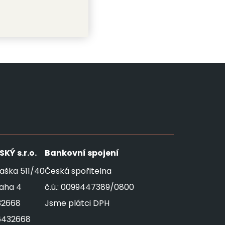
SKÝ
s.r.o.
Bankovní spojení
aška 511/40
Česká spořitelna
raha 4
č.ú.: 0099447389/0800
32668
Jsme plátci DPH
6432668