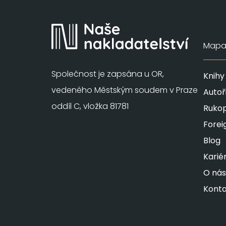
Mapa 
Společnost je zapsána u OR,
Knihy
vedeného Městským soudem v Praze
Autoř
oddíl C, vložka 81781
Rukop
Forei
Blog
Karié
O nás
Konta