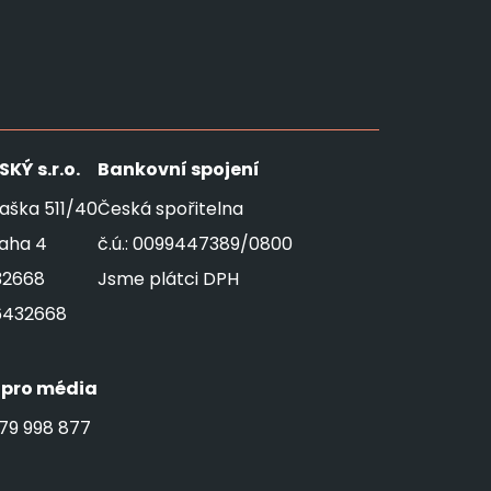
SKÝ
s.r.o.
Bankovní spojení
aška 511/40
Česká spořitelna
raha 4
č.ú.: 0099447389/0800
32668
Jsme plátci DPH
6432668
 pro média
79 998 877