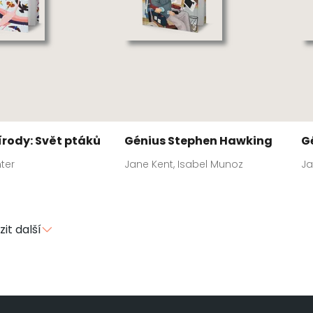
írody: Svět ptáků
Génius Stephen Hawking
G
ter
Jane Kent, Isabel Munoz
Ja
it další