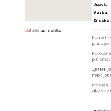
Jazyk:
Vazba:
Značka:
Stáhnout obálku
Nahlédnět
jedna jisk
Nakouknět
průlomový
Zjistěte,
nebo jak 
Krásně il
díky celé 