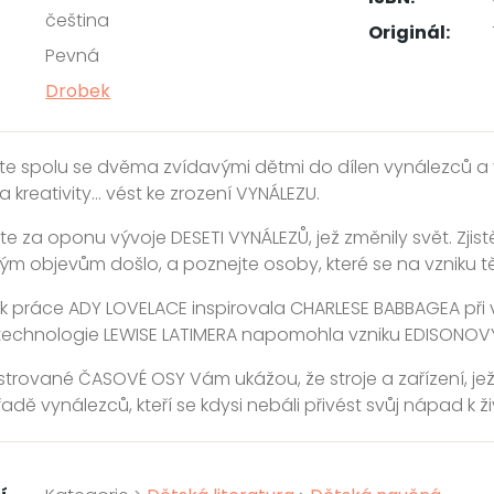
čeština
Originál:
Pevná
Drobek
e spolu se dvěma zvídavými dětmi do dílen vynálezců a v
ra kreativity... vést ke zrození VYNÁLEZU.
e za oponu vývoje DESETI VYNÁLEZŮ, jež změnily svět. Zjistě
m objevům došlo, a poznejte osoby, které se na vzniku tě
 jak práce ADY LOVELACE inspirovala CHARLESE BABBAGEA př
technologie LEWISE LATIMERA napomohla vzniku EDISONOV
ustrované ČASOVÉ OSY Vám ukážou, že stroje a zařízení, jež
řadě vynálezců, kteří se kdysi nebáli přivést svůj nápad k ži