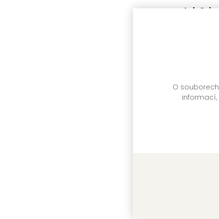
Jak Grin
Dr. Seuss
O souborech c
informací,
Máme rád
Vlasta Šv