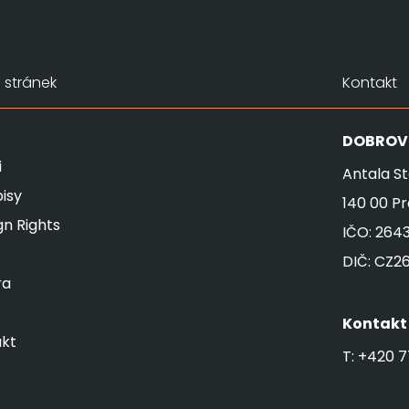
stránek
Kontakt
DOBROV
i
Antala St
isy
140 00 P
gn Rights
IČO: 264
DIČ: CZ2
ra
Kontakt
kt
T:
+420 7