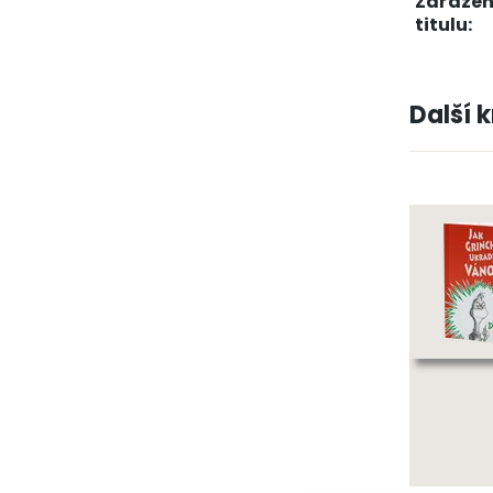
Zařažen
titulu:
Další 