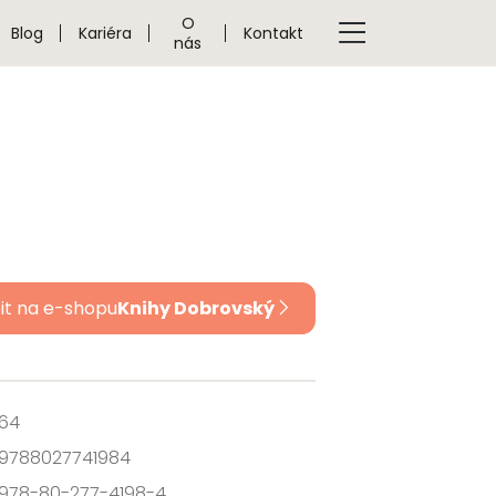
O
Blog
Kariéra
Kontakt
nás
it na e-shopu
Knihy Dobrovský
64
9788027741984
978-80-277-4198-4