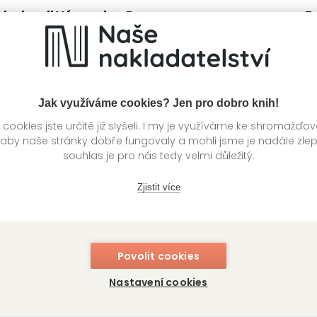
ch ukradl Vánoce!
Barvy
Zv
s
Zuzana Kyršová
Mi
Jak využíváme cookies? Jen pro dobro knih!
ookies jste určitě již slyšeli. I my je využíváme ke shromažďo
 aby naše stránky dobře fungovaly a mohli jsme je nadále zle
souhlas je pro nás tedy velmi důležitý.
Zjistit více
Povolit cookies
i zvířata
Silné stroje
Z
Nastavení cookies
l
ejdová
Mirek Vostrý
Vl