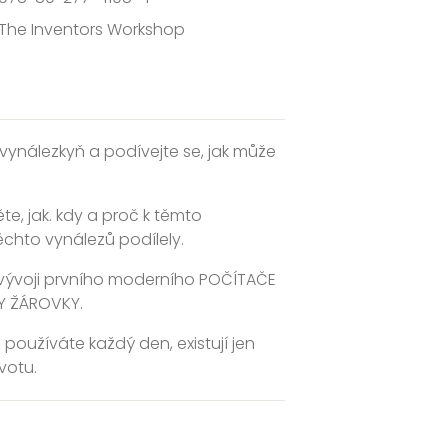
The Inventors Workshop
ynálezkyň a podívejte se, jak může
te, jak. kdy a proč k těmto
chto vynálezů podílely.
i vývoji prvního moderního POČÍTAČE
Y ŽÁROVKY.
 používáte každý den, existují jen
votu.