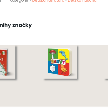
í
Kategorie >
Dětská literatura
‣
Dětská naučná
knihy značky