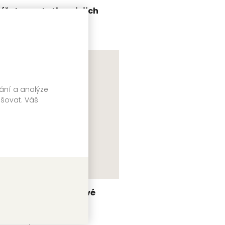
ířata ze statku a jejich
topy
rek Vostrý
vání a analýze
pšovat. Váš
vířátka - Harmonikové
eporelo
asta Švejdová