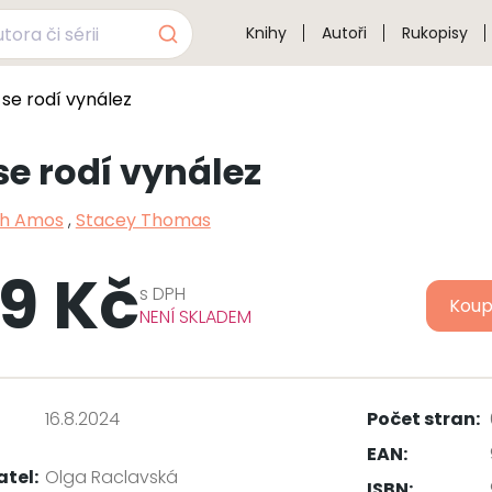
Knihy
Autoři
Rukopisy
 se rodí vynález
se rodí vynález
th Amos
,
Stacey Thomas
9 Kč
s
DPH
Koup
NENÍ SKLADEM
16.8.2024
Počet stran:
EAN:
atel:
Olga Raclavská
ISBN: