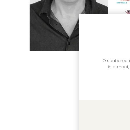
O souborech c
informací,
Ve třech 
Smriti Pra