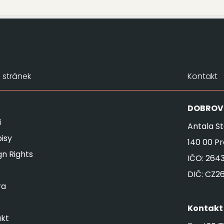
stránek
Kontakt
DOBROV
i
Antala St
isy
140 00 P
gn Rights
IČO: 264
DIČ: CZ2
ra
Kontakt
kt