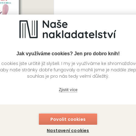
Jak využíváme cookies? Jen pro dobro knih!
ookies jste určitě již slyšeli. I my je využíváme ke shromažďo
 aby naše stránky dobře fungovaly a mohli jsme je nadále zle
souhlas je pro nás tedy velmi důležitý.
se to táhne lépe
sadam-Halls, Steve Small
Zjistit více
Povolit cookies
Nastavení cookies