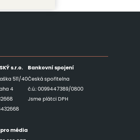
SKÝ
s.r.o.
Bankovní spojení
aška 511/40
Česká spořitelna
raha 4
č.ú.: 0099447389/0800
32668
Jsme plátci DPH
6432668
 pro média