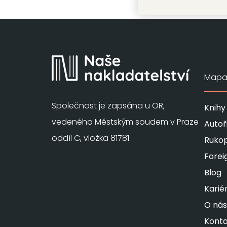
Mapa 
Společnost je zapsána u OR,
Knihy
vedeného Městským soudem v Praze
Autoř
oddíl C, vložka 81781
Rukop
Forei
Blog
Karié
O nás
Konta