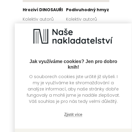
Hroziví DINOSAUŘI
Podivuhodný hmyz
Kolektiv autorů
Kolektiv autorů
Jak využíváme cookies? Jen pro dobro
knih!
O souborech cookies jste určitě již slyšeli. I
my je využíváme ke shromažďování a
analýze informací, aby naše stránky dobře
fungovaly a mohli jsme je nadále zlepšovat.
Úžasná zvířata
Moje ohromná
Váš souhlas je pro nás tedy velmi důležitý.
knížka: Barvy
Kolektiv autorů
Kolektiv autorů
Zjistit více