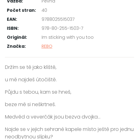
Vazba:
Pevná
Počet stran:
40
EAN:
9788025515037
ISBN:
978-80-255-1503-7
Originál:
Im sticking with you too
Značka:
REBO
Držím se tě jako klíště,
u mě najdeš útočiště.
Půjdu s tebou, kam se hneš,
beze mě si neškrtneš.
Medvěd a veverčák jsou bezva dvojka...
Najde se v jejich sehrané kapele místo ještě pro jednu
neodbytnou slípku?