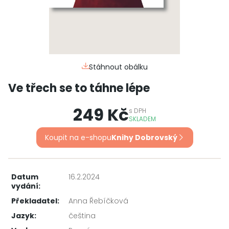
Stáhnout obálku
Ve třech se to táhne lépe
249 Kč
s
DPH
SKLADEM
Koupit na e-shopu
Knihy Dobrovský
Datum
16.2.2024
vydání:
Překladatel:
Anna Řebíčková
Jazyk:
čeština