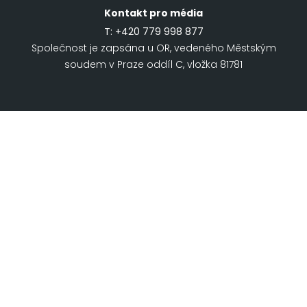
Kontakt pro média
T:
+420 779 998 877
Společnost je zapsána u OR, vedeného Městským
soudem v Praze oddíl C, vložka 81781