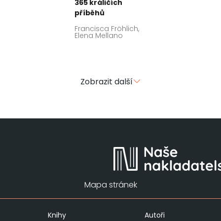
365 králičích
příběhů
Francisca Fröhlich,
Elena Mellano
Zobrazit další
Mapa stránek
Knihy
Autoři