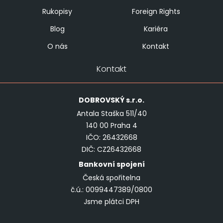
Rukopisy
Foreign Rights
Blog
Kariéra
O nás
Kontakt
Kontakt
DOBROVSKÝ
s.r.o.
Antala Staška 511/40
140 00 Praha 4
IČO: 26432668
DIČ: CZ26432668
Bankovní spojení
Česká spořitelna
č.ú.: 0099447389/0800
Jsme plátci DPH