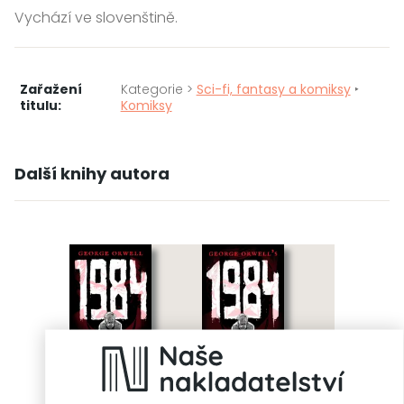
Vychází ve slovenštině.
Zařažení
Kategorie >
Sci-fi, fantasy a komiksy
‣
titulu:
Komiksy
Další knihy autora