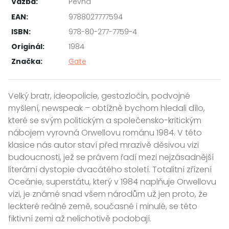
Vazba:
Pevná
EAN:
9788027777594
ISBN:
978-80-277-7759-4
Originál:
1984
Značka:
Gate
Velký bratr, ideopolicie, gestozločin, podvojné
myšlení, newspeak – obtížně bychom hledali dílo,
které se svým politickým a společensko-kritickým
nábojem vyrovná Orwellovu románu 1984. V této
klasice nás autor staví před mrazivě děsivou vizi
budoucnosti, jež se právem řadí mezi nejzásadnější
literární dystopie dvacátého století. Totalitní zřízení
Oceánie, superstátu, který v 1984 naplňuje Orwellovu
vizi, je známé snad všem národům už jen proto, že
leckteré reálné země, současné i minulé, se této
fiktivní zemi až nelichotivě podobají.