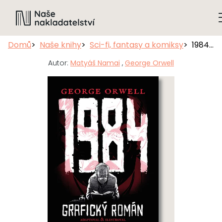
Domů
Naše knihy
Sci-fi, fantasy a komiksy
1984, slovenské vydání
Autor:
Matyáš Namai
,
George Orwell