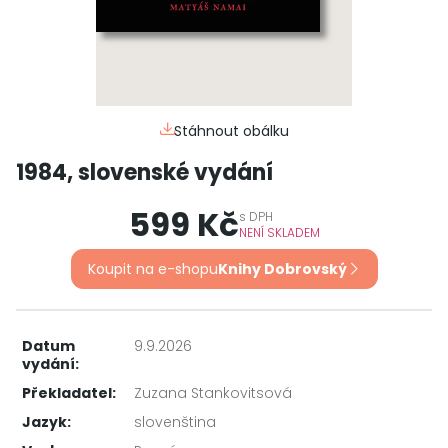
Stáhnout obálku
1984, slovenské vydání
599 Kč
s
DPH
NENÍ SKLADEM
Koupit na e-shopu
Knihy Dobrovský
Datum
9.9.2026
vydání:
Překladatel:
Zuzana Stankovitsová
Jazyk:
slovenština