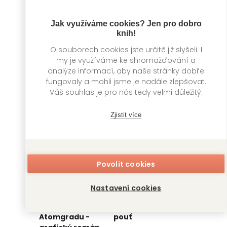
Jak využíváme cookies? Jen pro dobro
knih!
1984 - grafický
1984 - grafic novel
román
O souborech cookies jste určitě již slyšeli. I
George Orwell,
Matyáš Namai
my je využíváme ke shromažďování a
George Orwell,
Matyáš Namai
analýze informací, aby naše stránky dobře
fungovaly a mohli jsme je nadále zlepšovat.
Váš souhlas je pro nás tedy velmi důležitý.
Zjistit více
Povolit cookies
Nastavení cookies
Černobyl: pád
Dalajláma: Dlouhá
Atomgradu -
pouť