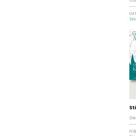
GA
Sk
St
Geo
FO