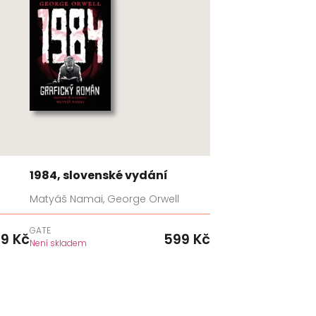
1984, slovenské vydání
Matyáš Namai, George Orwell
GATE
99
Kč
599
Kč
Není skladem