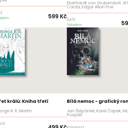
Eberhardt von Grubendorf, Jiř
Carda, Edgar Allan Poe
TE
599
Kč
ladem
GATE
5
Skladem
řet králů: Kniha třetí
Bílá nemoc - grafický r
rge R. R. Martin
Jan Štěpánek, Karel Čapek, M
Pospišil
BOS
499
Kč
KONTRAST