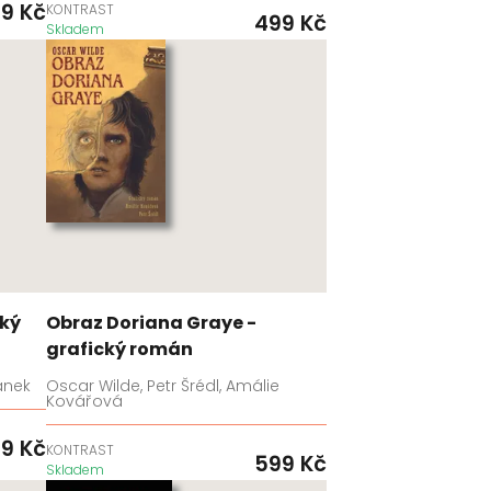
99
Kč
KONTRAST
499
Kč
Skladem
cký
Obraz Doriana Graye -
grafický román
ánek
Oscar Wilde, Petr Šrédl, Amálie
Kovářová
99
Kč
KONTRAST
599
Kč
Skladem