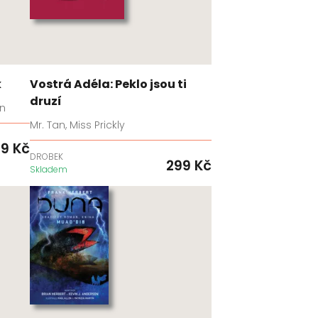
k
Vostrá Adéla: Peklo jsou ti
druzí
on
Mr. Tan, Miss Prickly
99
Kč
DROBEK
299
Kč
Skladem