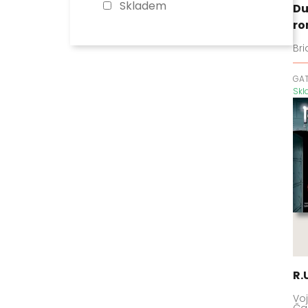
Skladem
Du
r
Bri
GA
Sk
R.
Voj
Ča