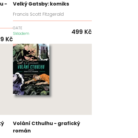
u -
Velký Gatsby: komiks
Francis Scott Fitzgerald
GATE
499
Kč
Skladem
99
Kč
ký
Volání Cthulhu - grafický
román