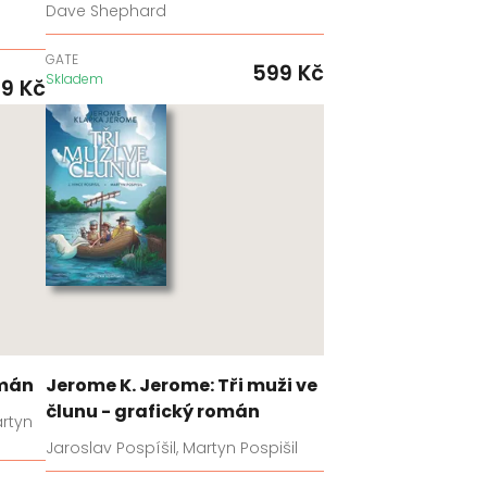
í
Dave Shephard
GATE
599
Kč
Skladem
99
Kč
omán
Jerome K. Jerome: Tři muži ve
člunu - grafický román
artyn
Jaroslav Pospíšil, Martyn Pospišil