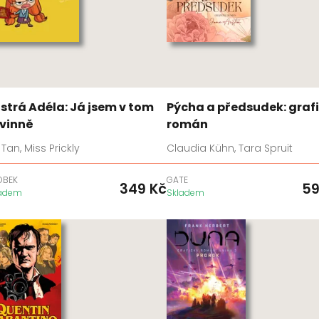
strá Adéla: Já jsem v tom
Pýcha a předsudek: graf
vinně
román
 Tan, Miss Prickly
Claudia Kühn, Tara Spruit
OBEK
GATE
349
Kč
5
ladem
Skladem