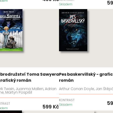
ladem
5
Skladem
brodružství Toma Sawyera
Pes baskervillský - grafi
grafický román
román
k Twain, Juanma Mallen, Adrian
Arthur Conan Doyle, Jan Štěp
e, Martyn Pospišil
KONTRAST
5
NTRAST
Skladem
599
Kč
ladem