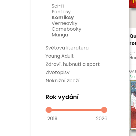
Rozvoj osobnosti
Sci-fi
Business a management
Fantasy
Populárně naučné
Komiksy
Historie
Verneovky
Gamebooky
Manga
Qu
r
Světová literatura
Divadelní hry
Ch
Young Adult
Ho
Světová beletrie
Zdraví, hubnutí a sport
Sport
GA
Životopisy
Zdraví a hubnutí
Sk
Neknižní zboží
Rok vydání
2019
2026