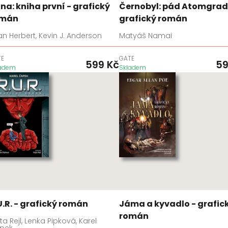
na: kniha první - grafický
Černobyl: pád Atomgrad
omán
grafický román
an Herbert, Kevin J. Anderson
Matyáš Namai
TE
GATE
599
Kč
5
ladem
Skladem
U.R. - grafický román
Jáma a kyvadlo - grafic
román
ta Rejl, Lenka Pipková, Karel
pek