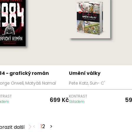
84 - grafický román
Umění války
orge Orwell, Matyáš Namai
Pete Katz, Sun- C'
NTRAST
KONTRAST
699
Kč
5
ladem
Skladem
<
1
2
>
brazit další