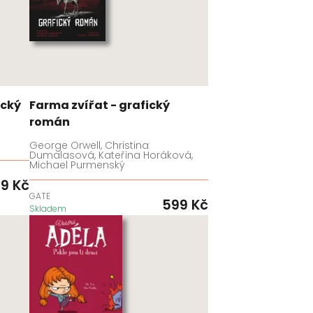
ický
Farma zvířat - grafický
román
George Orwell, Christina
Dumalasová, Kateřina Horáková,
Michael Purmenský
99
Kč
GATE
599
Kč
Skladem