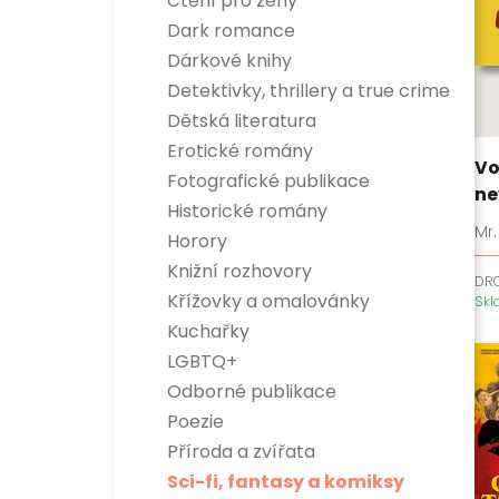
Čtení pro ženy
Dark romance
Dárkové knihy
Detektivky, thrillery a true crime
Detektivky
Dětská literatura
True crime
Dětská naučná
Erotické romány
Thrillery
Dětská beletrie
Vo
Fotografické publikace
ne
Historické romány
Mr.
Horory
Knižní rozhovory
DR
Křížovky a omalovánky
Sk
Kuchařky
LGBTQ+
Odborné publikace
Esoterika a duchovní svět
Poezie
Dítě, rodina a vztahy
Příroda a zvířata
Encyklopedie
Hobby
Sci-fi, fantasy a komiksy
Osobnosti