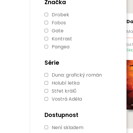
Značka
Drobek
Da
Fobos
Gate
Ma
Kontrast
GA
Pangea
Sk
Série
Duna: grafický román
Holubí letka
Střet králů
Vostrá Adéla
Dostupnost
Není skladem