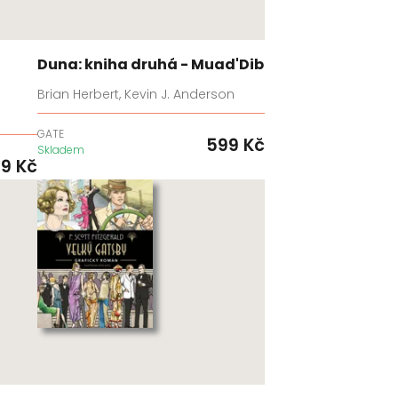
Duna: kniha druhá - Muad'Dib
Brian Herbert, Kevin J. Anderson
GATE
599
Kč
Skladem
99
Kč