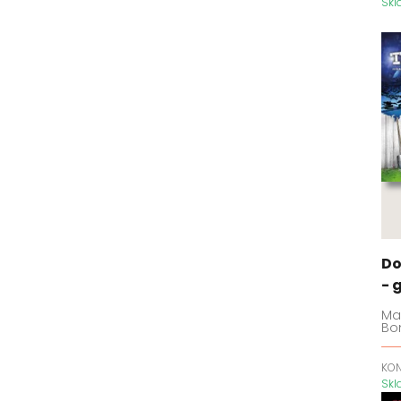
Sk
Do
- 
Mar
Bon
KO
Sk