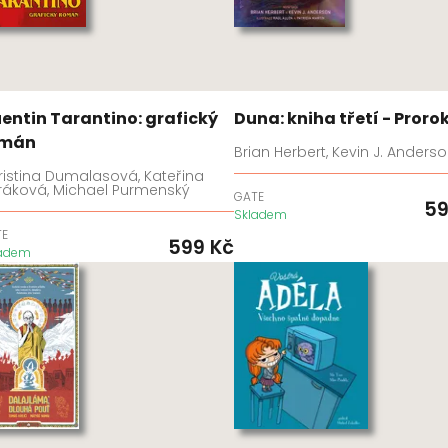
entin Tarantino: grafický
Duna: kniha třetí - Proro
omán
Brian Herbert, Kevin J. Anders
ristina Dumalasová, Kateřina
ráková, Michael Purmenský
GATE
5
Skladem
TE
599
Kč
ladem