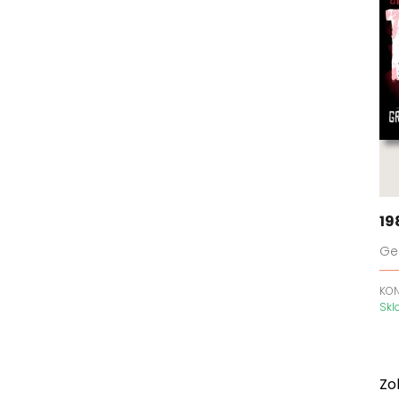
19
Ge
KO
Sk
Zo