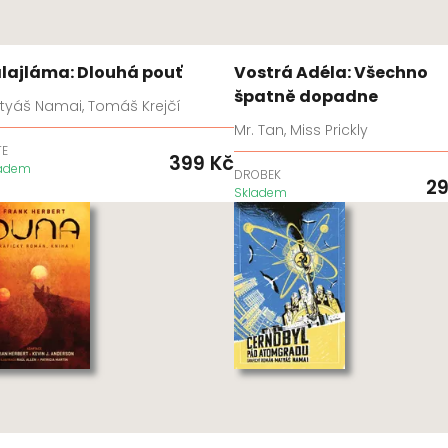
lajláma: Dlouhá pouť
Vostrá Adéla: Všechno
špatně dopadne
tyáš Namai, Tomáš Krejčí
Mr. Tan, Miss Prickly
TE
399
Kč
ladem
DROBEK
2
Skladem