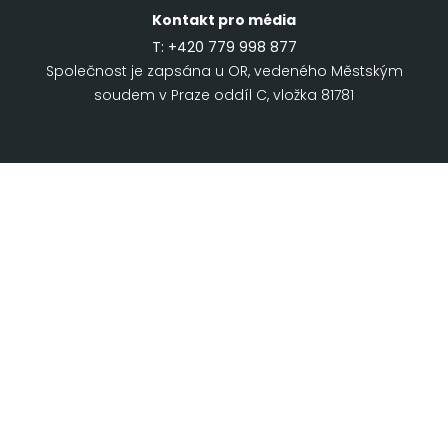
Kontakt pro média
T:
+420 779 998 877
Společnost je zapsána u OR, vedeného Městským
soudem v Praze oddíl C, vložka 81781