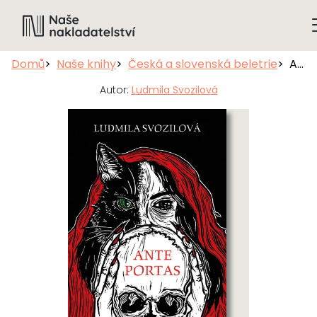
Domů
Naše knihy
Česká a slovenská beletrie
Ante portas
Autor:
Ludmila Svozilová