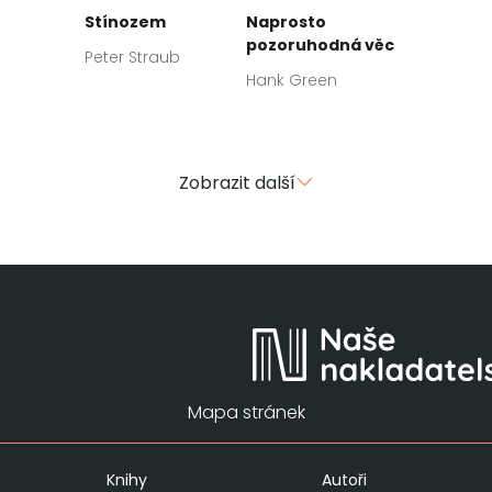
Stínozem
Naprosto
pozoruhodná věc
Peter Straub
Hank Green
Zobrazit další
Mapa stránek
Knihy
Autoři