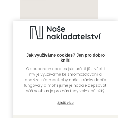
Duch domu
Tolkienovi
Ashburnů
hrdinové
Darcy Coates
David Day
Jak využíváme cookies? Jen pro dobro
knih!
O souborech cookies jste určitě již slyšeli. I
my je využíváme ke shromažďování a
analýze informací, aby naše stránky dobře
fungovaly a mohli jsme je nadále zlepšovat.
Váš souhlas je pro nás tedy velmi důležitý.
Zjistit více
Tolkienovy bitvy
Výpadek systémů