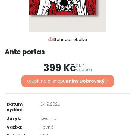
Stáhnout obálku
Ante portas
399 Kč
s
DPH
SKLADEM
Koupit na e-shopu
Knihy Dobrovský
Datum
24.9.2025
vydání:
Jazyk:
čeština
Vazba:
Pevná