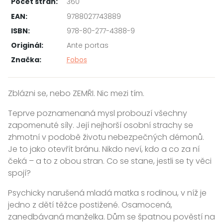
Počet stran:
360
EAN:
9788027743889
ISBN:
978-80-277-4388-9
Originál:
Ante portas
Značka:
Fobos
Zblázni se, nebo ZEMŘI. Nic mezi tím.
Teprve poznamenaná mysl probouzí všechny
zapomenuté síly. Její nejhorší osobní strachy se
zhmotní v podobě životu nebezpečných démonů.
Je to jako otevřít bránu. Nikdo neví, kdo a co za ní
čeká – a to z obou stran. Co se stane, jestli se ty věci
spojí?
Psychicky narušená mladá matka s rodinou, v níž je
jedno z dětí těžce postižené. Osamocená,
zanedbávaná manželka. Dům se špatnou pověstí na