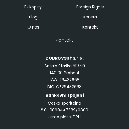
Rukopisy
Foreign Rights
Blog
Kariéra
O nás
Kontakt
Kontakt
DOBROVSKÝ
s.r.o.
Antala Staška 511/40
140 00 Praha 4
IČO: 26432668
DIČ: CZ26432668
Bankovní spojení
Česká spořitelna
č.ú.: 0099447389/0800
Jsme plátci DPH