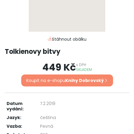
Stáhnout obálku
Tolkienovy bitvy
449 Kč
s
DPH
SKLADEM
Koupit na e-shopu
Knihy Dobrovský
Datum
7.2.2019
vydání:
Jazyk:
čeština
Vazba:
Pevná