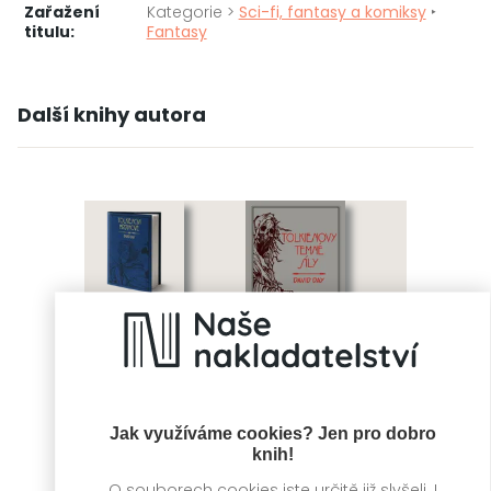
Zařažení
Kategorie >
Sci-fi, fantasy a komiksy
‣
titulu:
Fantasy
Další knihy autora
Jak využíváme cookies? Jen pro dobro
knih!
Tolkienovi
Tolkienovy temné
O souborech cookies jste určitě již slyšeli. I