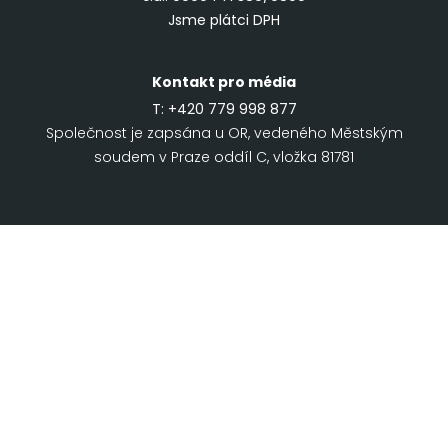
Jsme plátci DPH
Kontakt pro média
T:
+420 779 998 877
Společnost je zapsána u OR, vedeného Městským
soudem v Praze oddíl C, vložka 81781