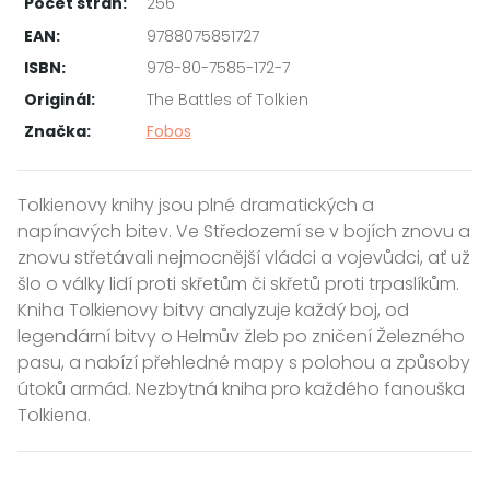
Počet stran:
256
EAN:
9788075851727
ISBN:
978-80-7585-172-7
Originál:
The Battles of Tolkien
Značka:
Fobos
Tolkienovy knihy jsou plné dramatických a
napínavých bitev. Ve Středozemí se v bojích znovu a
znovu střetávali nejmocnější vládci a vojevůdci, ať už
šlo o války lidí proti skřetům či skřetů proti trpaslíkům.
Kniha Tolkienovy bitvy analyzuje každý boj, od
legendární bitvy o Helmův žleb po zničení Železného
pasu, a nabízí přehledné mapy s polohou a způsoby
útoků armád. Nezbytná kniha pro každého fanouška
Tolkiena.