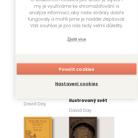
hrdinové
síly
my je využíváme ke shromažďování a
David Day
David Day
analýze informací, aby naše stránky dobře
fungovaly a mohli jsme je nadále zlepšovat.
Váš souhlas je pro nás tedy velmi důležitý.
Zjistit více
Povolit cookies
Nastavení cookies
Tolkienův atlas
Tolkienův
ilustrovaný svět
David Day
David Day