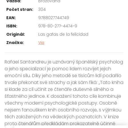
Vazba:
Brožovaná
Počet stran:
304
EAN:
9788027744749
ISBN:
978-80-277-4474-9
Originál:
Las gafas de la felicidad
Značka:
Via
Rafael Santandreu je uznávaný španělský psycholog
a jeho specializací je pomoc lidem rozvíjet jejich
emoční sílu. Díky jeho metodě se tisícům lidí podařilo
trvale překonat své strachy a jak sám říká: „Tato kniha
si klade za cíl učinit ze čtenáře duševně silného a
šťastného jedince. K dosažení tohoto cíle kombinuje
všechny moderní psychologické postupy. Osobně
nejsem fanouškem knih osobního rozvoje, s výjimkou
těch založených na vědeckých poznatcích. V knize
proto čtenářům předkládám prokazatelně účinné