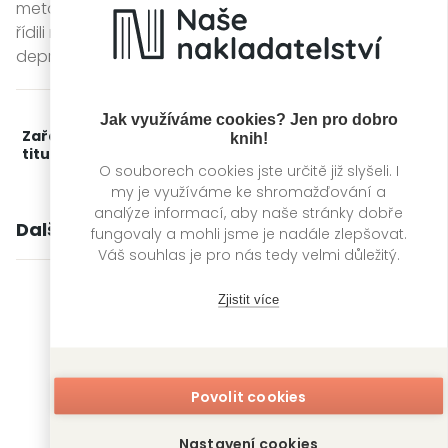
metody a mohu potvrdit, že 80 % pacientů, kteří se
řídili mými terapeutickými radami, zcela překonalo
depresi, úzkost, obsese a přehnané strachy.“
Jak využíváme cookies? Jen pro dobro
Zařažení
Kategorie >
Odborné publikace
‣
Rozvoj
knih!
titulu:
osobnosti
O souborech cookies jste určitě již slyšeli. I
my je využíváme ke shromažďování a
analýze informací, aby naše stránky dobře
Další knihy autora
fungovaly a mohli jsme je nadále zlepšovat.
Váš souhlas je pro nás tedy velmi důležitý.
Zjistit více
Povolit cookies
Nastavení cookies