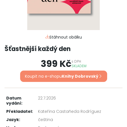
Stáhnout obálku
Šťastnější každý den
399 Kč
s
DPH
SKLADEM
Koupit na e-shopu
Knihy Dobrovský
Datum
22.7.2026
vydání:
Překladatel:
Kateřina Castañeda Rodríguez
Jazyk:
čeština