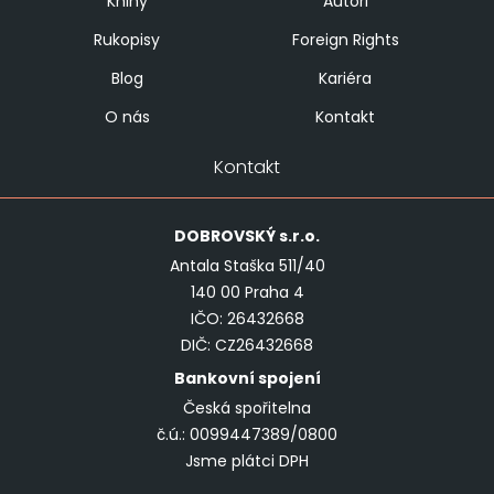
Knihy
Autoři
Rukopisy
Foreign Rights
Blog
Kariéra
O nás
Kontakt
Kontakt
DOBROVSKÝ
s.r.o.
Antala Staška 511/40
140 00 Praha 4
IČO: 26432668
DIČ: CZ26432668
Bankovní spojení
Česká spořitelna
č.ú.: 0099447389/0800
Jsme plátci DPH