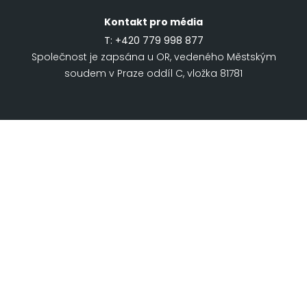
Kontakt pro média
T:
+420 779 998 877
Společnost je zapsána u OR, vedeného Městským
soudem v Praze oddíl C, vložka 81781