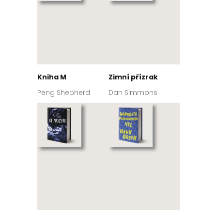
Kniha M
Zimní přízrak
Peng Shepherd
Dan Simmons