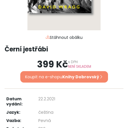
Stáhnout obálku
Černí jestřábi
399 Kč
s
DPH
NENÍ SKLADEM
Koupit na e-shopu
Knihy Dobrovský
Datum
22.2.2021
vydání:
Jazyk:
čeština
Vazba:
Pevná