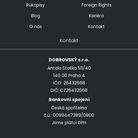
Rukopisy
Foreign Rights
Blog
Kariéra
O nás
Kontakt
Kontakt
DOBROVSKÝ
s.r.o.
Antala Staška 511/40
140 00 Praha 4
IČO: 26432668
DIČ: CZ26432668
Bankovní spojení
Česká spořitelna
č.ú.: 0099447389/0800
Jsme plátci DPH