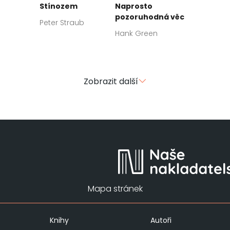
Stínozem
Naprosto
pozoruhodná věc
Peter Straub
Hank Green
Zobrazit další
Mapa stránek
Knihy
Autoři