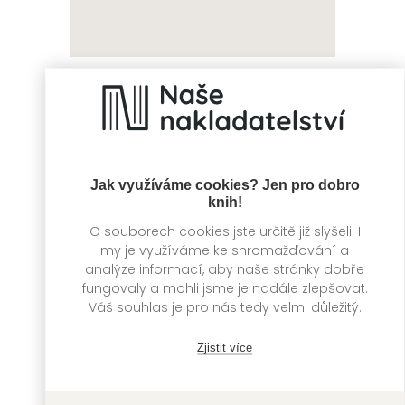
Duch domu
Tolkienovi
Ashburnů
hrdinové
Darcy Coates
David Day
Jak využíváme cookies? Jen pro dobro
knih!
O souborech cookies jste určitě již slyšeli. I
my je využíváme ke shromažďování a
analýze informací, aby naše stránky dobře
fungovaly a mohli jsme je nadále zlepšovat.
Váš souhlas je pro nás tedy velmi důležitý.
Zjistit více
Tolkienovy bitvy
Výpadek systémů
David Day
Martha Wells