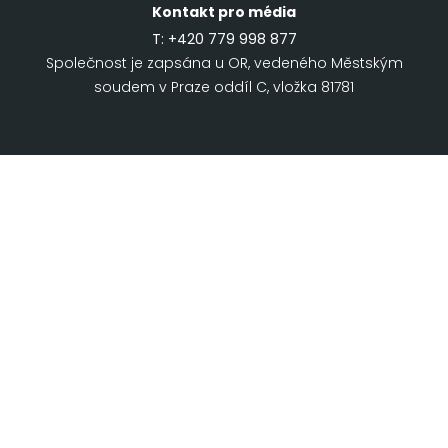
Kontakt pro média
T:
+420 779 998 877
Společnost je zapsána u OR, vedeného Městským
soudem v Praze oddíl C, vložka 81781