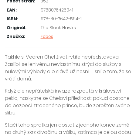
Počet stran:
352
EAN:
9788076425941
ISBN:
978-80-7642-594-1
Originál:
The Black Hawks
Značka:
Fobos
Takhle si Vedren Chel život rytíře nepředstavoval.
Zaslíbil se lenivému nevlastnímu strýci do služby s
nulovými výhledy a o slávě už nesní – sní o tom, že se
vrátí domů.
Když ale nepřátelská invaze rozpoutá v království
peklo, naskytne se Chelovi příležitost: pokud dostane
do bezpečí ztraceného prince, bude zproštěn svého
slibu.
Stačí toho spratka jen dostat z jednoho konce země
na druhý skrz divočinu a válku, zatímco je celou dobu