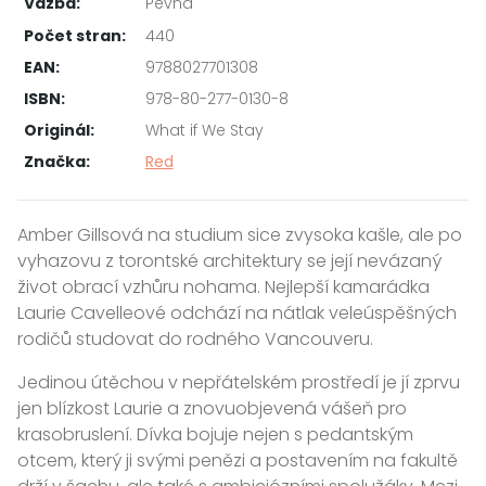
Vazba:
Pevná
Počet stran:
440
EAN:
9788027701308
ISBN:
978-80-277-0130-8
Originál:
What if We Stay
Značka:
Red
Amber Gillsová na studium sice zvysoka kašle, ale po
vyhazovu z torontské architektury se její nevázaný
život obrací vzhůru nohama. Nejlepší kamarádka
Laurie Cavelleové odchází na nátlak veleúspěšných
rodičů studovat do rodného Vancouveru.
Jedinou útěchou v nepřátelském prostředí je jí zprvu
jen blízkost Laurie a znovuobjevená vášeň pro
krasobruslení. Dívka bojuje nejen s pedantským
otcem, který ji svými penězi a postavením na fakultě