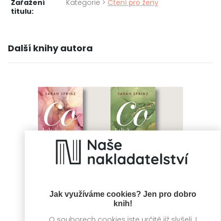
Zařažení
Kategorie >
Čtení pro ženy
titulu:
Další knihy autora
Jak využíváme cookies? Jen pro dobro
knih!
Co když se
Co když uvěříme
O souborech cookies jste určitě již slyšeli. I
utopíme