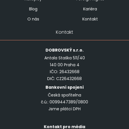
Blog
Kariéra
O nás
Kontakt
Kontakt
DOBROVSKÝ
s.r.o.
Antala Staška 511/40
140 00 Praha 4
IČO: 26432668
DIČ: CZ26432668
Bankovní spojení
Česká spořitelna
č.ú.: 0099447389/0800
Jsme plátci DPH
Kontakt pro média