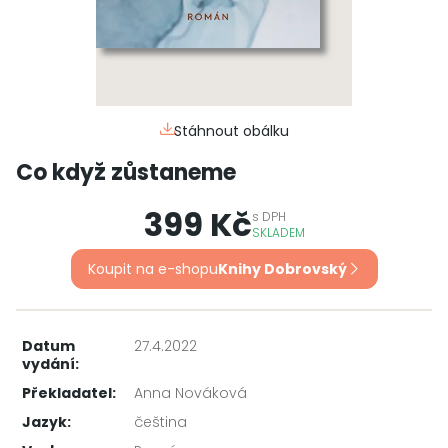
Stáhnout obálku
Co když zůstaneme
399 Kč
s
DPH
SKLADEM
Koupit na e-shopu
Knihy Dobrovský
Datum
27.4.2022
vydání:
Překladatel:
Anna Nováková
Jazyk:
čeština