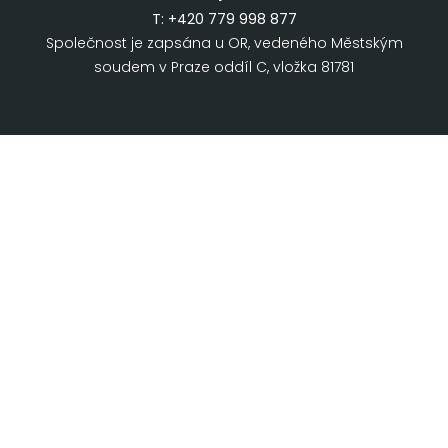
T:
+420 779 998 877
Společnost je zapsána u OR, vedeného Městským
soudem v Praze oddíl C, vložka 81781