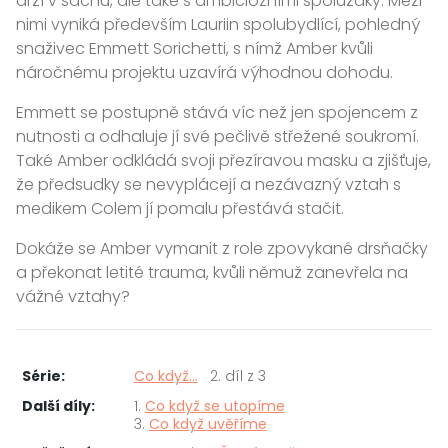
drží v šachu, ale také s ambiciózními spolužáky. Mezi
nimi vyniká především Lauriin spolubydlící, pohledný
snaživec Emmett Sorichetti, s nímž Amber kvůli
náročnému projektu uzavírá výhodnou dohodu.
Emmett se postupně stává víc než jen spojencem z
nutnosti a odhaluje jí své pečlivě střežené soukromí.
Také Amber odkládá svoji přezíravou masku a zjišťuje,
že předsudky se nevyplácejí a nezávazný vztah s
medikem Colem jí pomalu přestává stačit.
Dokáže se Amber vymanit z role zpovykané drsňačky
a překonat letité trauma, kvůli němuž zanevřela na
vážné vztahy?
Série:
Co když...
2. díl z 3
Další díly:
1.
Co když se utopíme
3.
Co když uvěříme