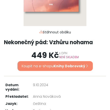
Stáhnout obálku
Nekonečný pád: Vzhůru nohama
449 Kč
s
DPH
NENÍ SKLADEM
Koupit na e-shopu
Knihy Dobrovský
Datum
9.10.2024
vydání:
Překladatel:
Anna Nováková
Jazyk:
čeština