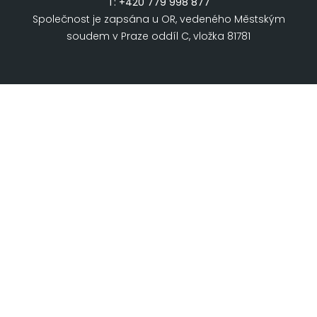
T:
+420 779 998 877
Společnost je zapsána u OR, vedeného Městským
soudem v Praze oddíl C, vložka 81781