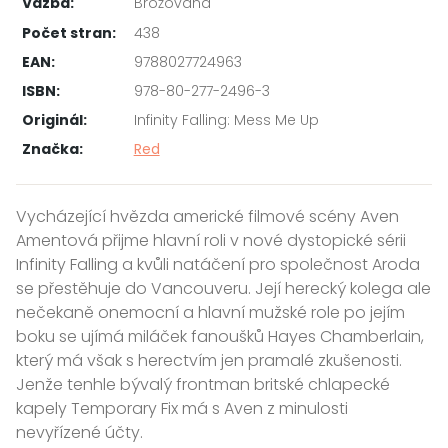
Vazba:
Brožovaná
Počet stran:
438
EAN:
9788027724963
ISBN:
978-80-277-2496-3
Originál:
Infinity Falling: Mess Me Up
Značka:
Red
Vycházející hvězda americké filmové scény Aven
Amentová přijme hlavní roli v nové dystopické sérii
Infinity Falling a kvůli natáčení pro společnost Aroda
se přestěhuje do Vancouveru. Její herecký kolega ale
nečekaně onemocní a hlavní mužské role po jejím
boku se ujímá miláček fanoušků Hayes Chamberlain,
který má však s herectvím jen pramalé zkušenosti.
Jenže tenhle bývalý frontman britské chlapecké
kapely Temporary Fix má s Aven z minulosti
nevyřízené účty.