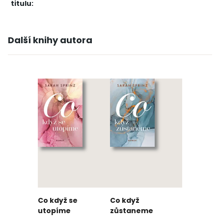
titulu:
Další knihy autora
Co když se
Co když
utopíme
zůstaneme