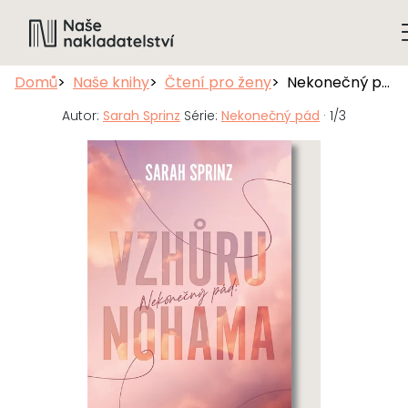
Domů
Naše knihy
Čtení pro ženy
Nekonečný pád: Vzhůru nohama
Autor:
Sarah Sprinz
Série:
Nekonečný pád
· 1/3