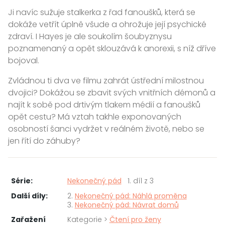
Ji navíc sužuje stalkerka z řad fanoušků, která se
dokáže vetřít úplně všude a ohrožuje její psychické
zdraví. I Hayes je ale soukolím šoubyznysu
poznamenaný a opět sklouzává k anorexii, s níž dříve
bojoval.
Zvládnou ti dva ve filmu zahrát ústřední milostnou
dvojici? Dokážou se zbavit svých vnitřních démonů a
najít k sobě pod drtivým tlakem médií a fanoušků
opět cestu? Má vztah takhle exponovaných
osobností šanci vydržet v reálném životě, nebo se
jen řítí do záhuby?
Série:
Nekonečný pád
1. díl z 3
Další díly:
2.
Nekonečný pád: Náhlá proměna
3.
Nekonečný pád: Návrat domů
Zařažení
Kategorie >
Čtení pro ženy