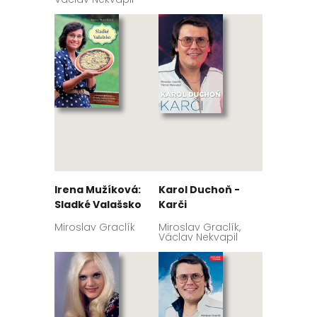
Irena Mužíková:
Karol Duchoň -
Sladké Valašsko
Karči
Miroslav Graclík
Miroslav Graclík,
Václav Nekvapil