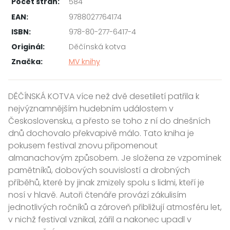
Počet stran:
584
EAN:
9788027764174
ISBN:
978-80-277-6417-4
Originál:
Děčínská kotva
Značka:
MV knihy
DĚČÍNSKÁ KOTVA více než dvě desetiletí patřila k
nejvýznamnějším hudebním událostem v
Československu, a přesto se toho z ní do dnešních
dnů dochovalo překvapivě málo. Tato kniha je
pokusem festival znovu připomenout
almanachovým způsobem. Je složena ze vzpomínek
pamětníků, dobových souvislostí a drobných
příběhů, které by jinak zmizely spolu s lidmi, kteří je
nosí v hlavě. Autoři čtenáře provází zákulisím
jednotlivých ročníků a zároveň přibližují atmosféru let,
v nichž festival vznikal, zářil a nakonec upadl v