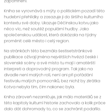
zapomnění.
Kniha se vyrovnává s mýty o politickém pozadí této
hudební přehlídky a zasazuje ji do širšího kulturního
kontextu své doby. Ukazuje Děčínskou kotvu jako
něco víc, než soutěž populární hudby. Jako
společenskou událost, která dokázala na týdny
proměnit celé město i celý region.
Na stránkách této bezmála šestisetstránkové
publikace ožívají jména největších hvězd české i
slovenské scény a své místo tu mají i amatérští
interpreti a doprovodný program. Tak jako na
divadle není malých rolí, není ani při pořádání
festivalu malých pomocníků, bez nichž by zkrátka
Kotva nebyla tím, čím nakonec byla.
Kniha zároveň nezamlčuje, jak málo materiálů se z
této kapitoly kulturní historie zachovalo a kolik práce
dalo dát dohromady to, co se zachránit podařilo.