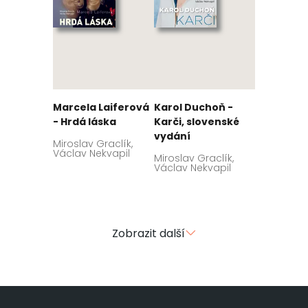
Marcela Laiferová
Karol Duchoň -
- Hrdá láska
Karči, slovenské
vydání
Miroslav Graclík,
Václav Nekvapil
Miroslav Graclík,
Václav Nekvapil
Zobrazit další