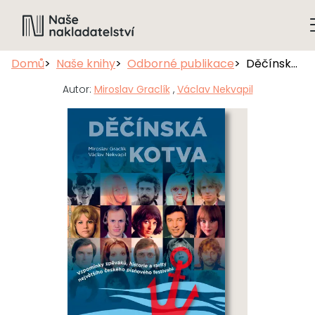
Domů
Naše knihy
Odborné publikace
Děčínská kotva
Autor:
Miroslav Graclík
,
Václav Nekvapil