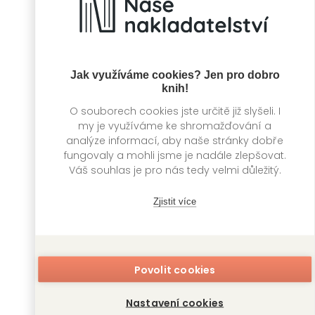
Jak využíváme cookies? Jen pro dobro
knih!
Zagorka
Rozhovory trochu
jinak
O souborech cookies jste určitě již slyšeli. I
Miroslav Graclík,
my je využíváme ke shromažďování a
Václav Nekvapil
Miroslav Graclík,
analýze informací, aby naše stránky dobře
Václav Nekvapil
fungovaly a mohli jsme je nadále zlepšovat.
Váš souhlas je pro nás tedy velmi důležitý.
Zjistit více
Povolit cookies
Nastavení cookies