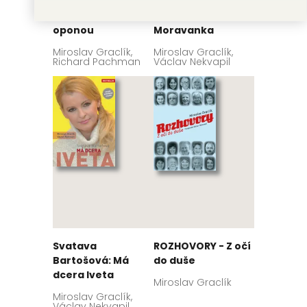
ABBA za železnou
Jan Slabák - Pan
oponou
Moravanka
Miroslav Graclík,
Miroslav Graclík,
Richard Pachman
Václav Nekvapil
Svatava
ROZHOVORY - Z očí
Bartošová: Má
do duše
dcera Iveta
Miroslav Graclík
Miroslav Graclík,
Václav Nekvapil