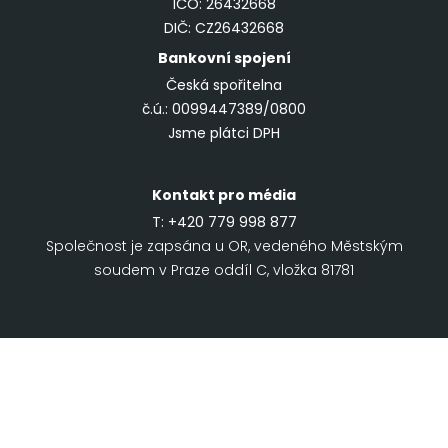
IČO: 26432668
DIČ: CZ26432668
Bankovní spojení
Česká spořitelna
č.ú.: 0099447389/0800
Jsme plátci DPH
Kontakt pro média
T:
+420 779 998 877
Společnost je zapsána u OR, vedeného Městským
soudem v Praze oddíl C, vložka 81781