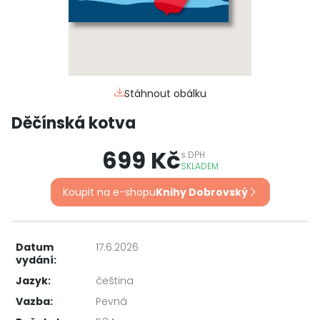
Stáhnout obálku
Děčínská kotva
699 Kč
s
DPH
SKLADEM
Koupit na e-shopu
Knihy Dobrovský
Datum
17.6.2026
vydání:
Jazyk:
čeština
Vazba:
Pevná