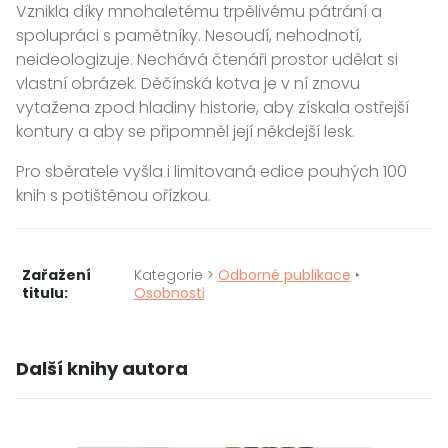
Vznikla díky mnohaletému trpělivému pátrání a
spolupráci s pamětníky. Nesoudí, nehodnotí,
neideologizuje. Nechává čtenáři prostor udělat si
vlastní obrázek. Děčínská kotva je v ní znovu
vytažena zpod hladiny historie, aby získala ostřejší
kontury a aby se připomněl její někdejší lesk.
Pro sběratele vyšla i limitovaná edice pouhých 100
knih s potištěnou ořízkou.
Zařažení
Kategorie >
Odborné publikace
‣
titulu:
Osobnosti
Další knihy autora