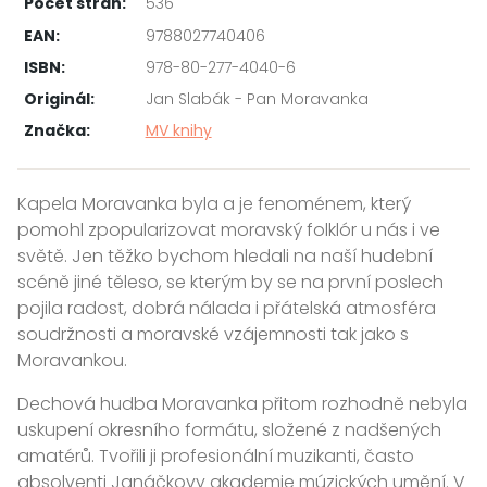
Počet stran:
536
EAN:
9788027740406
ISBN:
978-80-277-4040-6
Originál:
Jan Slabák - Pan Moravanka
Značka:
MV knihy
Kapela Moravanka byla a je fenoménem, který
pomohl zpopularizovat moravský folklór u nás i ve
světě. Jen těžko bychom hledali na naší hudební
scéně jiné těleso, se kterým by se na první poslech
pojila radost, dobrá nálada i přátelská atmosféra
soudržnosti a moravské vzájemnosti tak jako s
Moravankou.
Dechová hudba Moravanka přitom rozhodně nebyla
uskupení okresního formátu, složené z nadšených
amatérů. Tvořili ji profesionální muzikanti, často
absolventi Janáčkovy akademie múzických umění. V