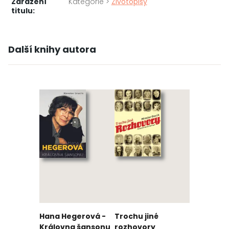
Zařažení
Kategorie >
Životopisy
titulu:
Další knihy autora
Hana Hegerová -
Trochu jiné
Královna šansonu
rozhovory