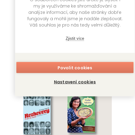
my je využíváme ke shromažďování a
analýze informací, aby naše stránky dobře
fungovaly a mohli jsme je nadále zlepšovat.
Váš souhlas je pro nás tedy velmi důležitý.
Zjistit více
ABBA za železnou
Svatava
oponou
Bartošová: Má
Povolit cookies
dcera Iveta
Miroslav Graclík,
Richard Pachman
Nastavení cookies
Miroslav Graclík,
Václav Nekvapil