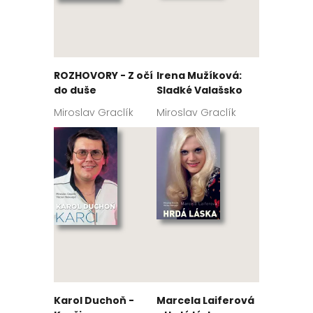
ROZHOVORY - Z očí
Irena Mužíková:
do duše
Sladké Valašsko
Miroslav Graclík
Miroslav Graclík
Karol Duchoň -
Marcela Laiferová