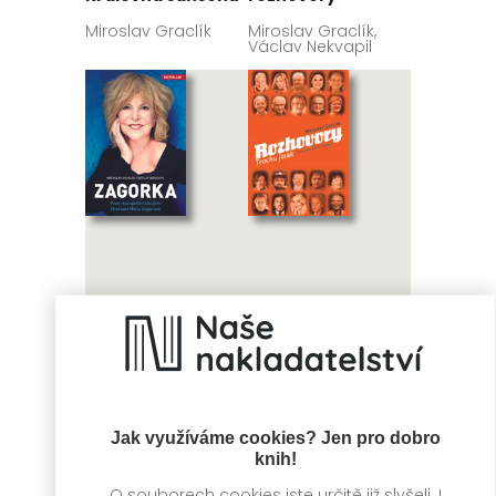
Miroslav Graclík
Miroslav Graclík,
Václav Nekvapil
Zagorka
Rozhovory trochu
jinak
Miroslav Graclík,
Václav Nekvapil
Miroslav Graclík,
Václav Nekvapil
Jak využíváme cookies? Jen pro dobro
knih!
O souborech cookies jste určitě již slyšeli. I