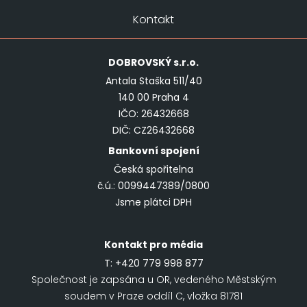
Kontakt
DOBROVSKÝ
s.r.o.
Antala Staška 511/40
140 00 Praha 4
IČO: 26432668
DIČ: CZ26432668
Bankovní spojení
Česká spořitelna
č.ú.: 0099447389/0800
Jsme plátci DPH
Kontakt pro média
T:
+420 779 998 877
Společnost je zapsána u OR, vedeného Městským
soudem v Praze oddíl C, vložka 81781