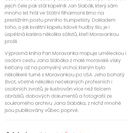
jejich čele pak stál kapelník Jan Slabák, který sám
mnoho let hrál ve Státní filharmonii Brno na
prestižním postu prvního trumpetisty. Dokladem
toho, o jak kvalitní kapelu lidové hudby šlo, je i
úspěšná kariéra několika sólistů, kteří Moravankou
prošli.
Výpravná kniha Pan Moravanka mapuje uměleckou i
osobní cestu Jana Slabáka z malé moravské vísky
Kelčany až na pomyslný vrchol, kterým bylo
několikeré turné s Moravankou po USA. Jeho bohatý
život, včetně několika nečekaných profesních i
osobních zvratů, je ilustrován více než tisícem
obrázků, dobových dokumentů a fotografií ze
soukromého archivu Jana Slabáka, z nichž mnohé
jsou publikovány vůbec poprvé.