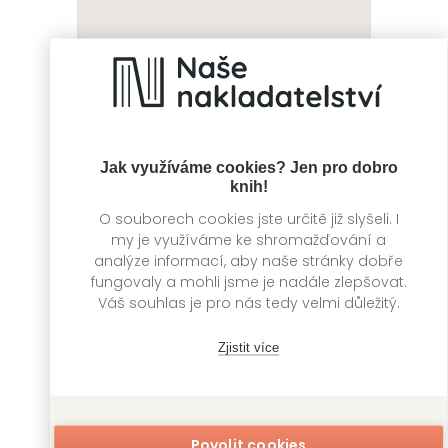
Medvěd a slavík
Zima čarodějnice
Jak využíváme cookies? Jen pro dobro
Katherine Arden
Katherine Arden
knih!
O souborech cookies jste určitě již slyšeli. I
my je využíváme ke shromažďování a
analýze informací, aby naše stránky dobře
fungovaly a mohli jsme je nadále zlepšovat.
Váš souhlas je pro nás tedy velmi důležitý.
Zjistit více
Zrádné mlhy
Mrtvé hlasy
Povolit cookies