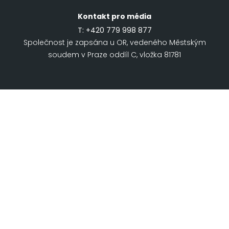
Kontakt pro média
T:
+420 779 998 877
Společnost je zapsána u OR, vedeného Městským
soudem v Praze oddíl C, vložka 81781