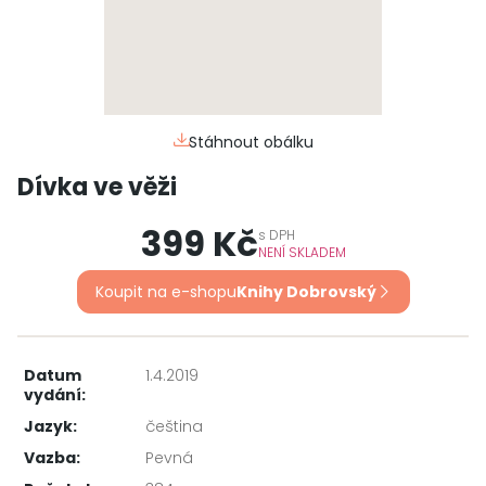
Stáhnout obálku
Dívka ve věži
399 Kč
s
DPH
NENÍ SKLADEM
Koupit na e-shopu
Knihy Dobrovský
Datum
1.4.2019
vydání:
Jazyk:
čeština
Vazba:
Pevná