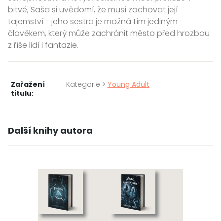
bitvě, Saša si uvědomí, že musí zachovat její
tajemství - jeho sestra je možná tím jediným
člověkem, který může zachránit město před hrozbou
z říše lidí i fantazie.
Zařažení
Kategorie >
Young Adult
titulu:
Další knihy autora