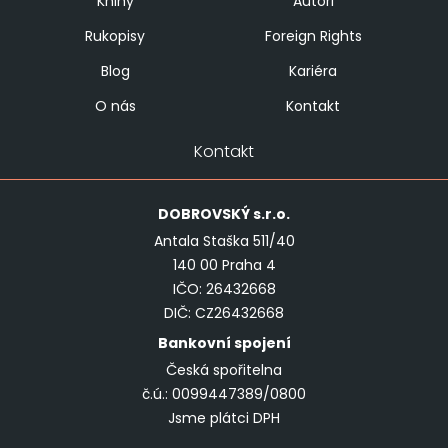
Knihy
Autoři
Rukopisy
Foreign Rights
Blog
Kariéra
O nás
Kontakt
Kontakt
DOBROVSKÝ
s.r.o.
Antala Staška 511/40
140 00 Praha 4
IČO: 26432668
DIČ: CZ26432668
Bankovní spojení
Česká spořitelna
č.ú.: 0099447389/0800
Jsme plátci DPH