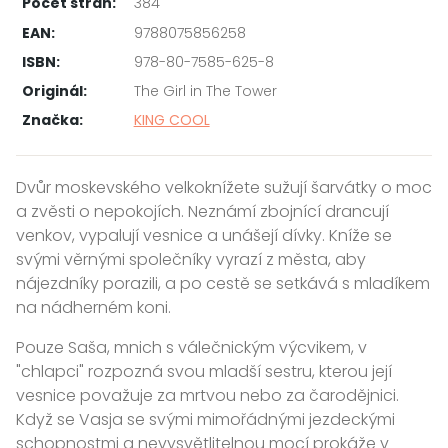
Počet stran:
384
EAN:
9788075856258
ISBN:
978-80-7585-625-8
Originál:
The Girl in The Tower
Značka:
KING COOL
Dvůr moskevského velkoknížete sužují šarvátky o moc
a zvěsti o nepokojích. Neznámí zbojnící drancují
venkov, vypalují vesnice a unášejí dívky. Kníže se
svými věrnými společníky vyrazí z města, aby
nájezdníky porazili, a po cestě se setkává s mladíkem
na nádherném koni.
Pouze Saša, mnich s válečnickým výcvikem, v
"chlapci" rozpozná svou mladší sestru, kterou její
vesnice považuje za mrtvou nebo za čarodějnici.
Když se Vasja se svými mimořádnými jezdeckými
schopnostmi a nevysvětlitelnou mocí prokáže v