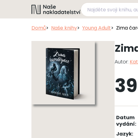
Domů
Naše knihy
Young Adult
Zima čar
Zima
Autor:
Kat
39
Datum
vydání:
Jazyk: