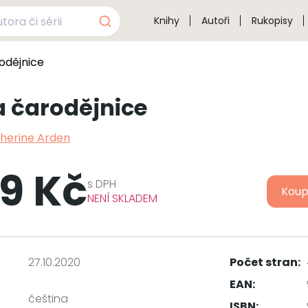
Knihy
Autoři
Rukopisy
odějnice
 čarodějnice
herine Arden
9 Kč
s
DPH
Koup
NENÍ SKLADEM
27.10.2020
Počet stran:
EAN:
čeština
ISBN: