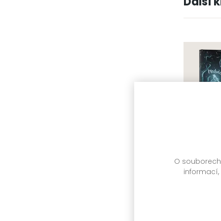
Další 
O souborech c
informací,
Medvěd a
Katherine 