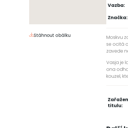
Vazba:
Značka:
Stáhnout obálku
Moskvu za
se ocitá 
zavede na
Vasja je l
ona odhal
kouzel, kt
Zařažen
titulu: