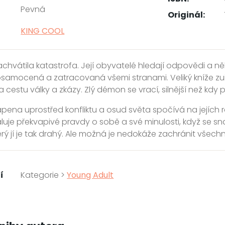
Pevná
Originál:
KING COOL
chvátila katastrofa. Její obyvatelé hledají odpovědi a ně
osamocená a zatracovaná všemi stranami. Veliký kníže zuří
 cestu války a zkázy. Zlý démon se vrací, silnější než kdy 
apena uprostřed konfliktu a osud světa spočívá na jejích r
uje překvapivé pravdy o sobě a své minulosti, když se sna
erý jí je tak drahý. Ale možná je nedokáže zachránit všechn
í
Kategorie >
Young Adult