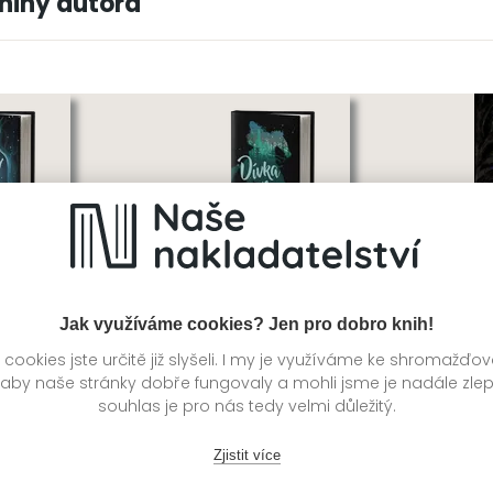
knihy autora
Jak využíváme cookies? Jen pro dobro knih!
ookies jste určitě již slyšeli. I my je využíváme ke shromažďo
 aby naše stránky dobře fungovaly a mohli jsme je nadále zle
 slavík
Dívka ve věži
Z
souhlas je pro nás tedy velmi důležitý.
Arden
Katherine Arden
Ka
Zjistit více