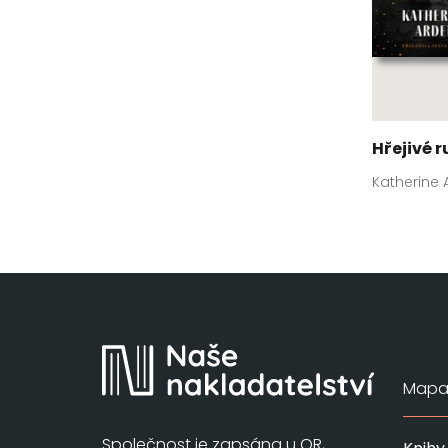
Hřejivé 
Katherine 
Mapa 
Společnost je zapsána u OR,