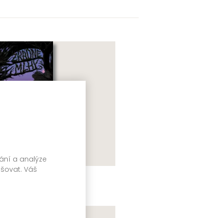
vání a analýze
pšovat. Váš
rádné mlhy
therine Arden