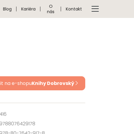
O
Blog
Kariéra
Kontakt
nás
it na e-shopu
Knihy Dobrovský
416
9788076429178
978-80-7642-917-8