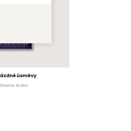
rázdné úsměvy
therine Arden