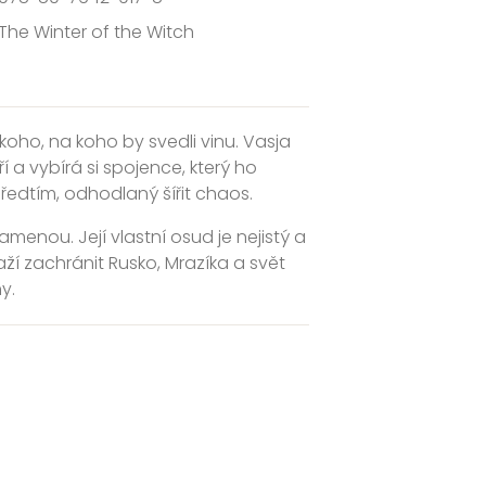
The Winter of the Witch
koho, na koho by svedli vinu. Vasja
 a vybírá si spojence, který ho
předtím, odhodlaný šířit chaos.
amenou. Její vlastní osud je nejistý a
ží zachránit Rusko, Mrazíka a svět
y.