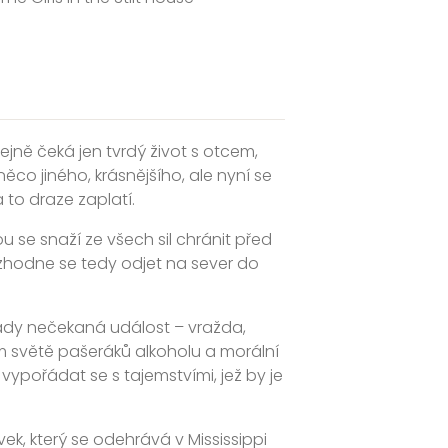
tejně čeká jen tvrdý život s otcem,
ěco jiného, krásnějšího, ale nyní se
a to draze zaplatí.
u se snaží ze všech sil chránit před
ozhodne se tedy odjet na sever do
mady nečekaná událost – vražda,
ém světě pašeráků alkoholu a morální
 vypořádat se s tajemstvími, jež by je
ek, který se odehrává v Mississippi