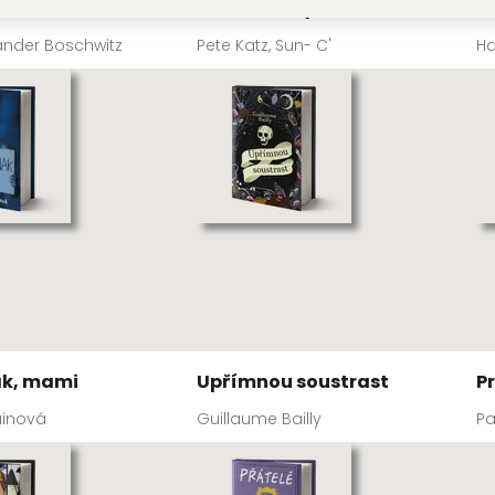
í
Umění války
B
xander Boschwitz
Pete Katz, Sun- C'
H
nak, mami
Upřímnou soustrast
P
inová
Guillaume Bailly
Pa