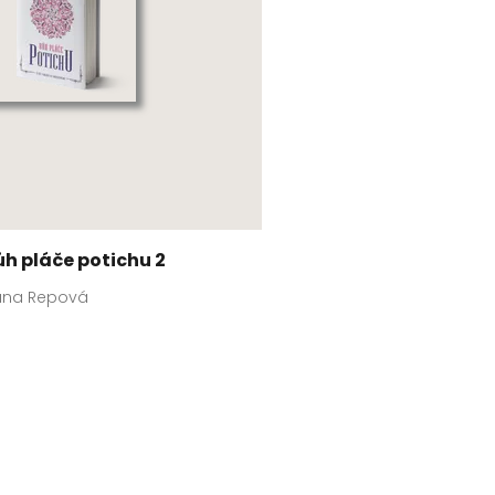
ůh pláče potichu 2
ana Repová