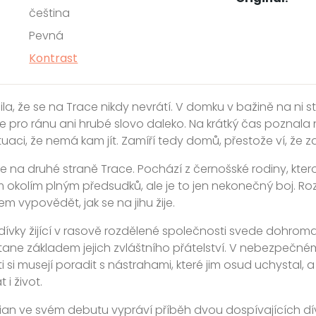
čeština
Pevná
Kontrast
bila, že se na Trace nikdy nevrátí. V domku v bažině na ni s
de pro ránu ani hrubé slovo daleko. Na krátký čas poznala n
ituaci, že nemá kam jít. Zamíří tedy domů, přestože ví, že z
je na druhé straně Trace. Pochází z černošské rodiny, ktero
 okolím plným předsudků, ale je to jen nekonečný boj. R
m vypovědět, jak se na jihu žije.
dívky žijící v rasově rozdělené společnosti svede dohro
stane základem jejich zvláštního přátelství. V nebezpečn
 si musejí poradit s nástrahami, které jim osud uchystal, a
 i život.
tian ve svém debutu vypráví příběh dvou dospívajících dív