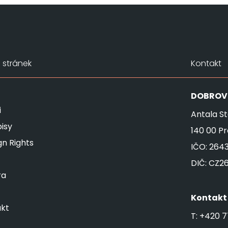
stránek
Kontakt
DOBROV
i
Antala St
isy
140 00 P
gn Rights
IČO: 264
DIČ: CZ2
ra
Kontakt
kt
T:
+420 7