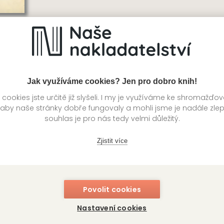
včel
Šťastné hororové mládí
M
e
Václav Upír Krejčí
Pa
Jak využíváme cookies? Jen pro dobro knih!
ookies jste určitě již slyšeli. I my je využíváme ke shromažďo
 aby naše stránky dobře fungovaly a mohli jsme je nadále zle
souhlas je pro nás tedy velmi důležitý.
Zjistit více
Povolit cookies
Nastavení cookies