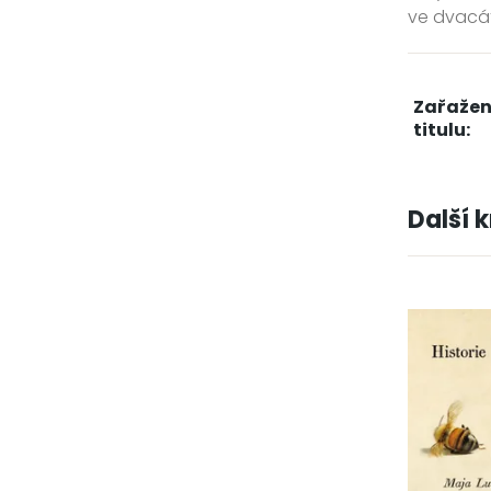
ve dvacát
Zařažen
titulu:
Další 