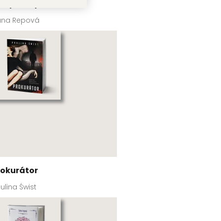
ůh pláče potichu
ana Repová
rokurátor
ulina Świst