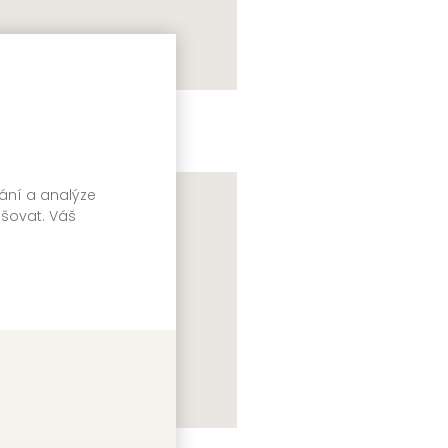
oje cesta k Michelinu
vel Pospíšil
vání a analýze
pšovat. Váš