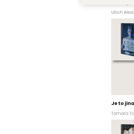
Cestujíc
Ulrich Ale
Je to ji
Tamara Ta