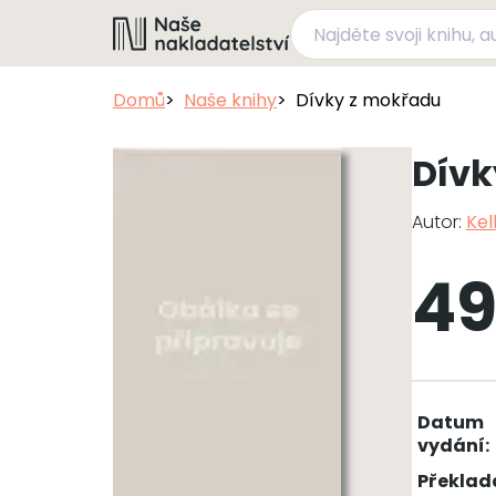
Domů
Naše knihy
Dívky z mokřadu
Dívk
Autor:
Kel
49
Datum
vydání:
Překlad