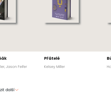
ňák
Přátelé
B
ller, Jason Feifer
Kelsey Miller
H
it další