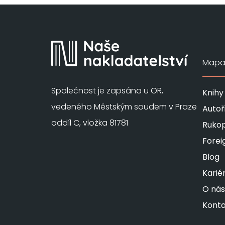
Mapa 
Společnost je zapsána u OR,
Knihy
vedeného Městským soudem v Praze
Autoř
oddíl C, vložka 81781
Rukop
Forei
Blog
Karié
O nás
Konta