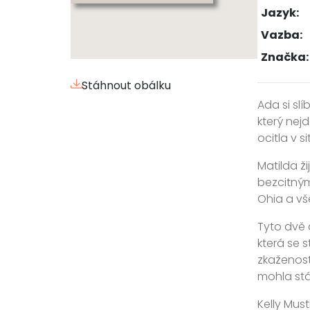
Jazyk:
Vazba:
Značka:
Stáhnout obálku
Ada si slí
který nej
ocitla v s
Matilda ži
bezcitným
Ohia a vše
Tyto dvě 
která se 
zkaženosti
mohla stát
Kelly Mus