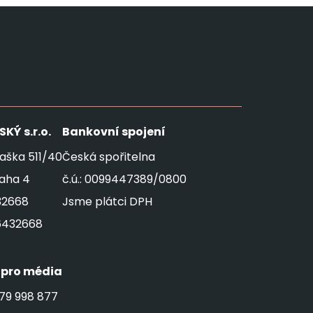
SKÝ
s.r.o.
Bankovní spojení
aška 511/40
Česká spořitelna
raha 4
č.ú.: 0099447389/0800
32668
Jsme plátci DPH
6432668
 pro média
79 998 877