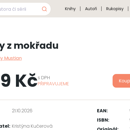
Knihy
Autoři
Rukopisy
y z mokřadu
ly Mustian
9 Kč
s
DPH
Koup
PŘIPRAVUJEME
21.10.2026
EAN:
ISBN:
atel:
Kristýna Kučerová
Originál: