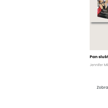
Pan sluš
Jennifer Mi
Zobraz