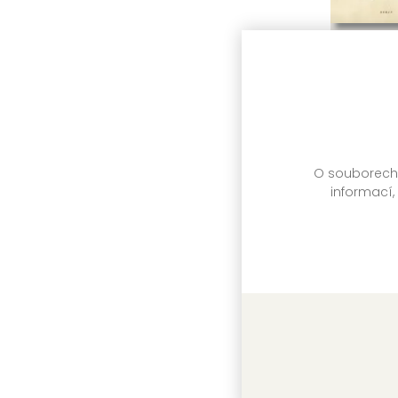
Historie 
Maja Lund
O souborech c
informací,