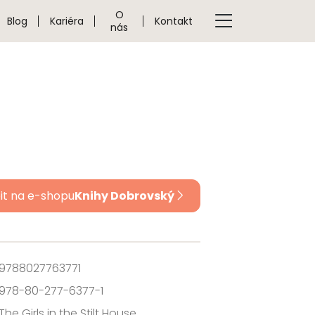
O
Blog
Kariéra
Kontakt
nás
it na e-shopu
Knihy Dobrovský
9788027763771
978-80-277-6377-1
The Girls in the Stilt House