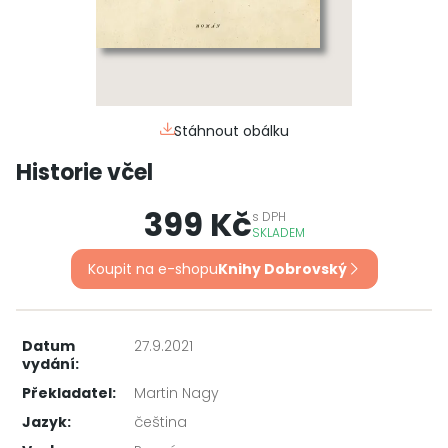
Stáhnout obálku
Historie včel
399 Kč
s
DPH
SKLADEM
Koupit na e-shopu
Knihy Dobrovský
Datum
27.9.2021
vydání:
Překladatel:
Martin Nagy
Jazyk:
čeština