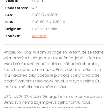
Vazba:
Pevná
Počet stran:
416
EAN:
9788027703029
ISBN:
978-80-277-0302-9
Originál:
Bienes Historie
Značka:
Kontrast
Anglie, rok 1852: William Savage snil o tom, že se stane
významným biologem. V uskutečnění jeho tužeb mu
však brání rozvětvená rodina a záhadná choroba,
která ho upoutala na lůžko. Přes všechny těžkosti se
mu nakonec díky obětavé pomoci dcery Charlotte
podaří vytvořit zcela nový, revoluční typ včelího úlu,
jenž mu má přinést uznání a slávu.
USA, rok 2007: Včelař George bojuje s nepřízní osudu.
Jeho syn nemá zájem převzít jeho farmu, touží