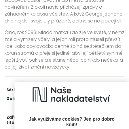
studovat, odstěhovat se do města a stát se
novinářem. Z okolí navíc přicházejí zprávy o
záhadném kolapsu včelstev. A když George jednoho
dne najde i svoje úly prázdné, ocitne se na pokraji sil.
Čína, rok 2098: Mladá matka Tao žije ve světě, v němž
zcela vymizely včely, a jejich roli proto museli převzít
lidé. Jako opylovačka denně šplhá se štětečkem do
korun stromů a přeje si jediné. aby její pětiletý syn měl
lepší život. pak se ale stane něco, co nikdo nečekal a
co její život změní navždycky.
Série:
Klimatické kvarteto
1. díl z 4
Další díly:
2.
Modrá
3.
Kůň Převalského
4.
Sen o stromě
Zařažení
Kategorie >
Světová literatura
Jak využíváme cookies? Jen pro dobro
titulu:
knih!