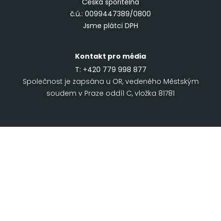
Česká spořitelna
č.ú.: 0099447389/0800
Jsme plátci DPH
Kontakt pro média
T:
+420 779 998 877
Společnost je zapsána u OR, vedeného Městským
soudem v Praze oddíl C, vložka 81781