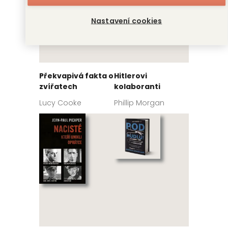
Nastavení cookies
Překvapivá fakta o
Hitlerovi
zvířatech
kolaboranti
Lucy Cooke
Phillip Morgan