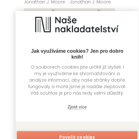
Jonathan J. Moore
Jonathan J. Moore
Jak využíváme cookies? Jen pro dobro
knih!
O souborech cookies jste určitě již slyšeli. I
my je využíváme ke shromažďování a
analýze informací, aby naše stránky dobře
Hitlerova smrt
Cesta časem na
fungovaly a mohli jsme je nadále zlepšovat.
starých mapách
Váš souhlas je pro nás tedy velmi důležitý.
Jean-Christophe
Brisard
Kevin J. Brown
Zjistit více
Povolit cookies