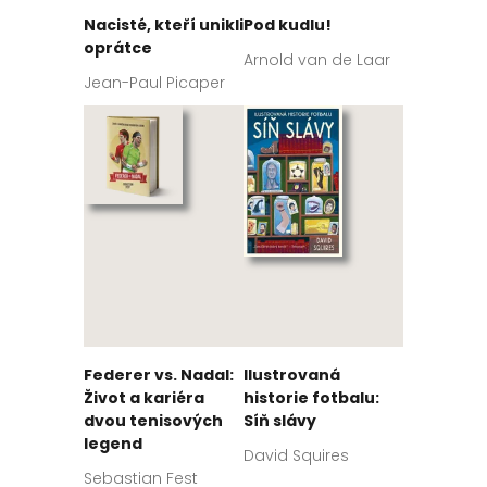
Nacisté, kteří unikli
Pod kudlu!
oprátce
Arnold van de Laar
Jean-Paul Picaper
Federer vs. Nadal:
Ilustrovaná
Život a kariéra
historie fotbalu:
dvou tenisových
Síň slávy
legend
David Squires
Sebastian Fest