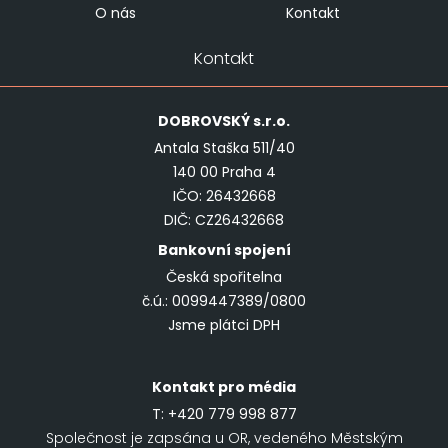
O nás
Kontakt
Kontakt
DOBROVSKÝ
s.r.o.
Antala Staška 511/40
140 00 Praha 4
IČO: 26432668
DIČ: CZ26432668
Bankovní spojení
Česká spořitelna
č.ú.: 0099447389/0800
Jsme plátci DPH
Kontakt pro média
T:
+420 779 998 877
Společnost je zapsána u OR, vedeného Městským