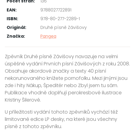
Počet stran:
136
EAN:
9788027722891
ISBN:
978-80-277-2289-1
Originál:
Druhé písně Závišovy
Značka:
Pangea
Zpěvník Druhé písně Závišovy navazuje na velmi
úspěšné vydání Prvních písní Závišových z roku 2008.
Obsahuje akordové značky a texty 40 písní
nekorunovaného knížete pornofolku. Mezi jinými jsou
zde i hity Nákup, Špeditér nebo Zbyl jsem tu sám.
Publikace vhodně doplňují perokresbové ilustrace
Kristiny Šilerové.
U příležitosti vydání tohoto zpěvníků vychází též
limitované edice LP desky, na které jsou všechny
písně z tohoto zpěvníku.