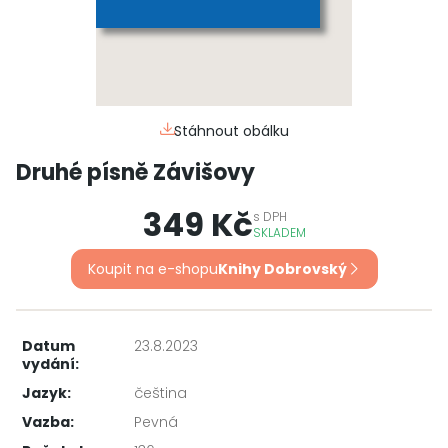
Stáhnout obálku
Druhé písně Závišovy
349 Kč
s
DPH
SKLADEM
Koupit na e-shopu
Knihy Dobrovský
Datum
23.8.2023
vydání:
Jazyk:
čeština
Vazba:
Pevná