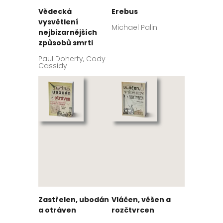
Vědecká
Erebus
vysvětlení
Michael Palin
nejbizarnějších
způsobů smrti
Paul Doherty, Cody
Cassidy
Zastřelen, ubodán
Vláčen, věšen a
a otráven
rozčtvrcen