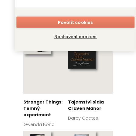
Tolkienovy bitvy
Výpadek systémů
David Day
Martha Wells
Povolit cookies
Nastavení cookies
Stranger Things:
Tajemství sídla
Temný
Craven Manor
experiment
Darcy Coates
Gwenda Bond