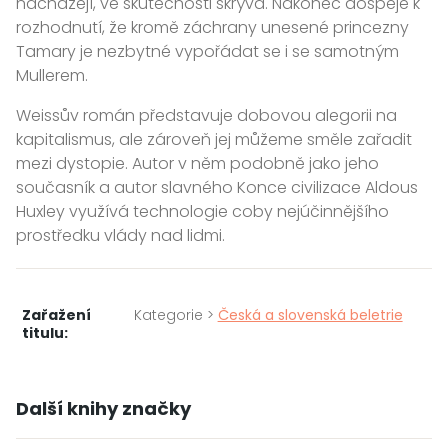
nacházejí, ve skutečnosti skrývá. Nakonec dospěje k
rozhodnutí, že kromě záchrany unesené princezny
Tamary je nezbytné vypořádat se i se samotným
Mullerem.
Weissův román představuje dobovou alegorii na
kapitalismus, ale zároveň jej můžeme směle zařadit
mezi dystopie. Autor v něm podobně jako jeho
současník a autor slavného Konce civilizace Aldous
Huxley využívá technologie coby nejúčinnějšího
prostředku vlády nad lidmi.
Zařažení
Kategorie >
Česká a slovenská beletrie
titulu:
Další knihy značky