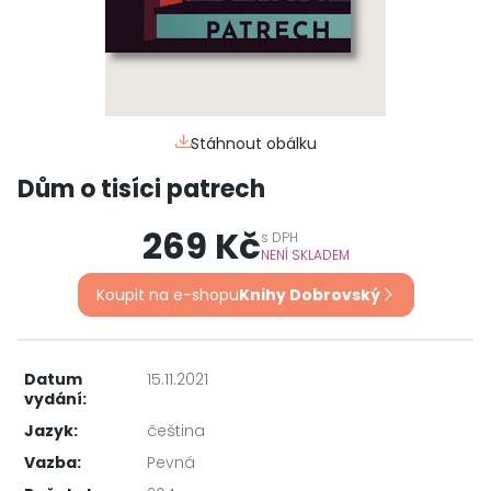
Stáhnout obálku
Dům o tisíci patrech
269 Kč
s
DPH
NENÍ SKLADEM
Koupit na e-shopu
Knihy Dobrovský
Datum
15.11.2021
vydání:
Jazyk:
čeština
Vazba:
Pevná