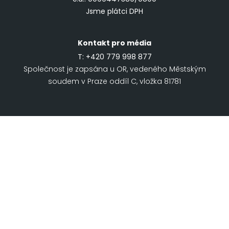
Jsme plátci DPH
Kontakt pro média
T:
+420 779 998 877
Společnost je zapsána u OR, vedeného Městským
soudem v Praze oddíl C, vložka 81781