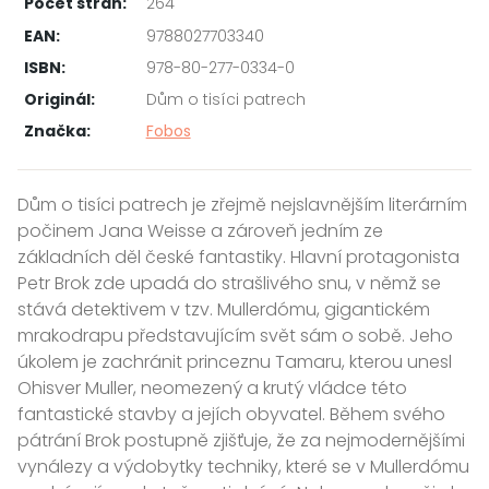
Počet stran:
264
EAN:
9788027703340
ISBN:
978-80-277-0334-0
Originál:
Dům o tisíci patrech
Značka:
Fobos
Dům o tisíci patrech je zřejmě nejslavnějším literárním
počinem Jana Weisse a zároveň jedním ze
základních děl české fantastiky. Hlavní protagonista
Petr Brok zde upadá do strašlivého snu, v němž se
stává detektivem v tzv. Mullerdómu, gigantickém
mrakodrapu představujícím svět sám o sobě. Jeho
úkolem je zachránit princeznu Tamaru, kterou unesl
Ohisver Muller, neomezený a krutý vládce této
fantastické stavby a jejích obyvatel. Během svého
pátrání Brok postupně zjišťuje, že za nejmodernějšími
vynálezy a výdobytky techniky, které se v Mullerdómu