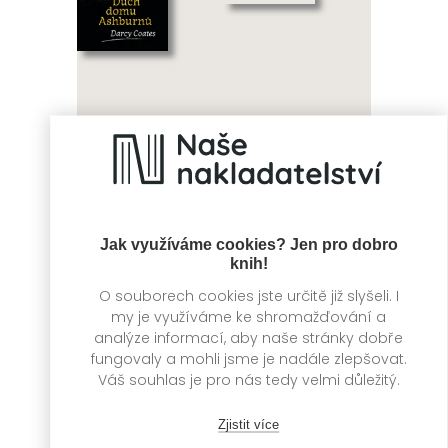
Duch domu
Tolkienovi
Ashburnů
hrdinové
Darcy Coates
David Day
Jak využíváme cookies? Jen pro dobro
knih!
O souborech cookies jste určitě již slyšeli. I
my je využíváme ke shromažďování a
analýze informací, aby naše stránky dobře
fungovaly a mohli jsme je nadále zlepšovat.
Váš souhlas je pro nás tedy velmi důležitý.
Zjistit více