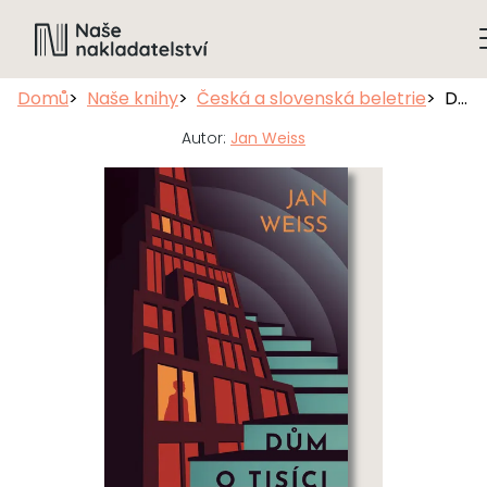
Domů
Naše knihy
Česká a slovenská beletrie
Dům o tisíci patrech
Autor:
Jan Weiss