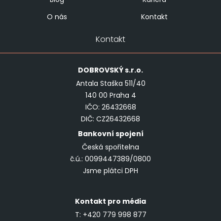
O nás
Kontakt
Kontakt
DOBROVSKÝ
s.r.o.
Antala Staška 511/40
140 00 Praha 4
IČO: 26432668
DIČ: CZ26432668
Bankovní spojení
Česká spořitelna
č.ú.: 0099447389/0800
Jsme plátci DPH
Kontakt pro média
T:
+420 779 998 877