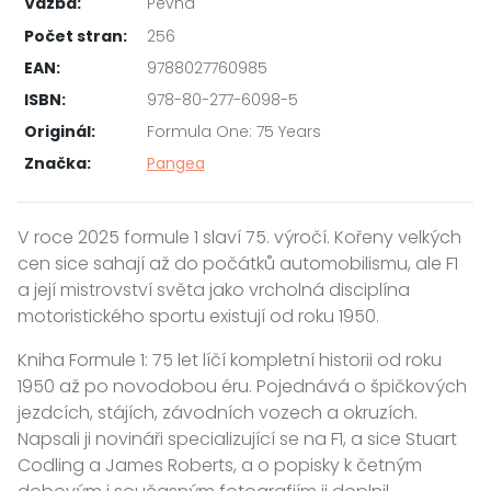
Vazba:
Pevná
Počet stran:
256
EAN:
9788027760985
ISBN:
978-80-277-6098-5
Originál:
Formula One: 75 Years
Značka:
Pangea
V roce 2025 formule 1 slaví 75. výročí. Kořeny velkých
cen sice sahají až do počátků automobilismu, ale F1
a její mistrovství světa jako vrcholná disciplína
motoristického sportu existují od roku 1950.
Kniha Formule 1: 75 let líčí kompletní historii od roku
1950 až po novodobou éru. Pojednává o špičkových
jezdcích, stájích, závodních vozech a okruzích.
Napsali ji novináři specializující se na F1, a sice Stuart
Codling a James Roberts, a o popisky k četným