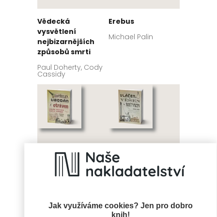
Vědecká
Erebus
vysvětlení
Michael Palin
nejbizarnějších
způsobů smrti
Paul Doherty, Cody
Cassidy
Zastřelen, ubodán
Vláčen, věšen a
Jak využíváme cookies? Jen pro dobro
a otráven
rozčtvrcen
knih!