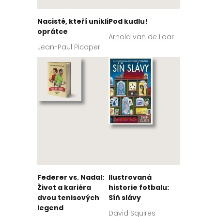
Nacisté, kteří unikli
Pod kudlu!
oprátce
Arnold van de Laar
Jean-Paul Picaper
Federer vs. Nadal:
Ilustrovaná
Život a kariéra
historie fotbalu:
dvou tenisových
Síň slávy
legend
David Squires