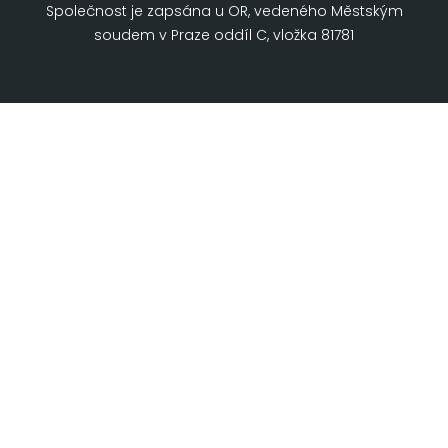
Společnost je zapsána u OR, vedeného Městským
soudem v Praze oddíl C, vložka 81781