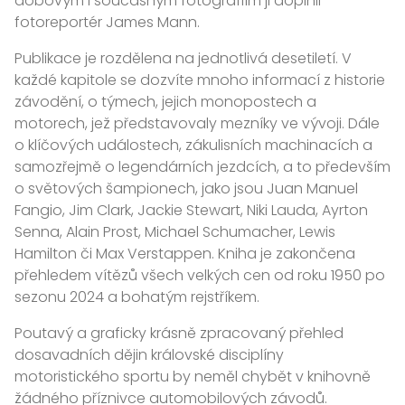
dobovým i současným fotografiím ji doplnil
fotoreportér James Mann.
Publikace je rozdělena na jednotlivá desetiletí. V
každé kapitole se dozvíte mnoho informací z historie
závodění, o týmech, jejich monopostech a
motorech, jež představovaly mezníky ve vývoji. Dále
o klíčových událostech, zákulisních machinacích a
samozřejmě o legendárních jezdcích, a to především
o světových šampionech, jako jsou Juan Manuel
Fangio, Jim Clark, Jackie Stewart, Niki Lauda, Ayrton
Senna, Alain Prost, Michael Schumacher, Lewis
Hamilton či Max Verstappen. Kniha je zakončena
přehledem vítězů všech velkých cen od roku 1950 po
sezonu 2024 a bohatým rejstříkem.
Poutavý a graficky krásně zpracovaný přehled
dosavadních dějin královské disciplíny
motoristického sportu by neměl chybět v knihovně
žádného příznivce automobilových závodů.