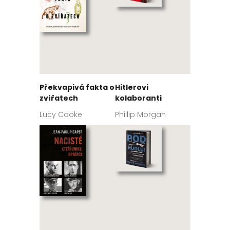
Překvapivá fakta o
Hitlerovi
zvířatech
kolaboranti
Lucy Cooke
Phillip Morgan