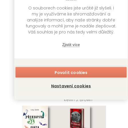
Jonathan J. Moore
Jonathan J. Moore
O souborech cookies jste určitě již slyšeli. I
my je využíváme ke shromažďování a
analýze informací, aby naše stránky dobře
fungovaly a mohli jsme je nadále zlepšovat.
Váš souhlas je pro nás tedy velmi důležitý.
Zjistit více
Povolit cookies
Hitlerova smrt
Cesta časem na
Nastavení cookies
starých mapách
Jean-Christophe
Brisard
Kevin J. Brown