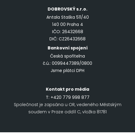
DOBROVSKÝ
s.r.o.
Antala Staška 511/40
140 00 Praha 4
IČO: 26432668
DIČ: CZ26432668
Bankovní spojení
Česká spořitelna
č.ú.: 0099447389/0800
Jsme plátci DPH
Kontakt pro média
T:
+420 779 998 877
Společnost je zapsána u OR, vedeného Městským
soudem v Praze oddíl C, vložka 81781