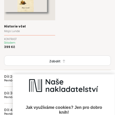
Historie včel
Maja Lunde
KONTRAST
Skladem
399 Kč
Zabalit
Díl 2
—
Modrá
(nedostupné)
Pevná
Není skladem
Díl 3
—
Kůň Převalského
(nedostupné)
Pevná
Není skladem
Jak využíváme cookies? Jen pro dobro
Díl 4
—
Sen o stromě
(nedostupné)
knih!
Pevná
Není skladem