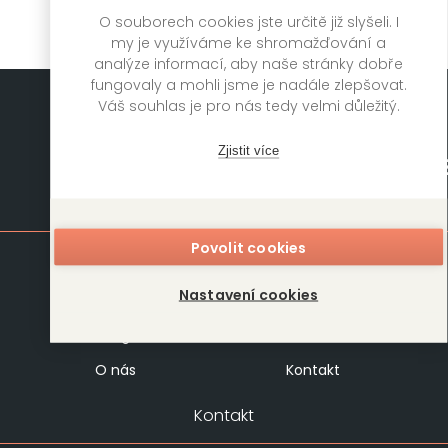
O souborech cookies jste určitě již slyšeli. I
my je využíváme ke shromažďování a
analýze informací, aby naše stránky dobře
fungovaly a mohli jsme je nadále zlepšovat.
Váš souhlas je pro nás tedy velmi důležitý.
Zjistit více
Mapa stránek
Povolit cookies
Knihy
Autoři
Nastavení cookies
Rukopisy
Foreign Rights
Blog
Kariéra
O nás
Kontakt
Kontakt