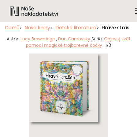
Domů
Naše knihy
Dětská literatura
Hravé strašení
Autor:
Lucy Brownridge
,
Duo Carnovsky
Série:
Objevuj svět
pomocí magické trojbarevné čočky
· 1/3