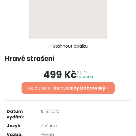
Stáhnout obálku
Hravé strašení
499 Kč
s
DPH
SKLADEM
Koupit na e-shopu
Knihy Dobrovský
Datum
15.8.2020
vydání:
Jazyk:
čeština
Vazba:
Pevná