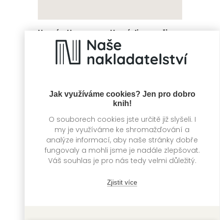
Hravý atlas
Hraví dinosauři
Kate Davies, Duo
Lucy Brownridge,
Carnovsky
Duo Carnovsky
Jak využíváme cookies? Jen pro dobro
knih!
O souborech cookies jste určitě již slyšeli. I
my je využíváme ke shromažďování a
analýze informací, aby naše stránky dobře
fungovaly a mohli jsme je nadále zlepšovat.
Váš souhlas je pro nás tedy velmi důležitý.
Zjistit více
Roční období naší
Kočičákovi jdou do
matky přírody
muzea
Lucy Brownridge
Lucy Brownridge,