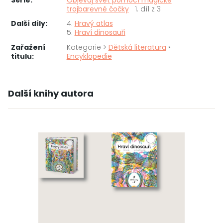
Série:
Objevuj svět pomocí magické
trojbarevné čočky
1. díl z 3
Další díly:
4.
Hravý atlas
5.
Hraví dinosauři
Zařažení
Kategorie >
Dětská literatura
‣
titulu:
Encyklopedie
Další knihy autora