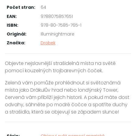
Počet stran:
64
EAN:
9788075857651
ISBN:
978-80-7585-765-1
Originál:
Illuminightmare
Značka:
Drobek
Objevte nejslavnější strašidelná místa na světě
pomocí kouzelných trojbarevných čoček.
Zelená vám pomůže prohlédnout si světoznámá
místa jako Drákulův hrad nebo londýnský Tower,
červená vám přiblíží jejich historii. A pokud máte dost
odvahy, sáhněte po modré čočce a spatříte duchy
a strašidla, která se objevují se západem slunce!