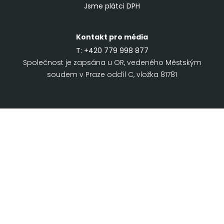
Jsme plátci DPH
Kontakt pro média
T:
+420 779 998 877
Společnost je zapsána u OR, vedeného Městským
soudem v Praze oddíl C, vložka 81781