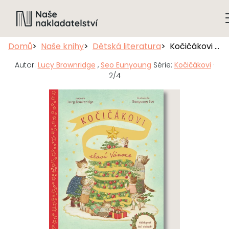
Domů
Naše knihy
Dětská literatura
Kočičákovi slaví Vánoce
Autor:
Lucy Brownridge
,
Seo Eunyoung
Série:
Kočičákovi
·
2/4