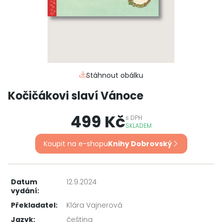
Stáhnout obálku
Kočičákovi slaví Vánoce
499 Kč
s
DPH
SKLADEM
Koupit na e-shopu
Knihy Dobrovský
Datum
12.9.2024
vydání:
Překladatel:
Klára Vajnerová
Jazyk:
čeština