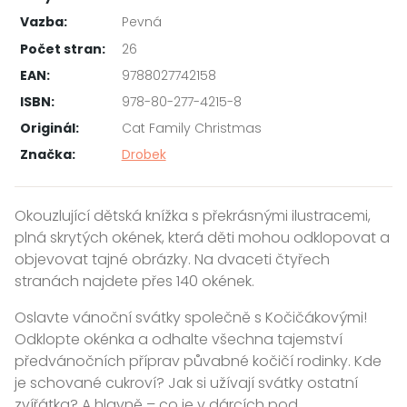
Vazba:
Pevná
Počet stran:
26
EAN:
9788027742158
ISBN:
978-80-277-4215-8
Originál:
Cat Family Christmas
Značka:
Drobek
Okouzlující dětská knížka s překrásnými ilustracemi,
plná skrytých okének, která děti mohou odklopovat a
objevovat tajné obrázky. Na dvaceti čtyřech
stranách najdete přes 140 okének.
Oslavte vánoční svátky společně s Kočičákovými!
Odklopte okénka a odhalte všechna tajemství
předvánočních příprav půvabné kočičí rodinky. Kde
je schované cukroví? Jak si užívají svátky ostatní
zvířátka? A hlavně – co je v dárcích pod