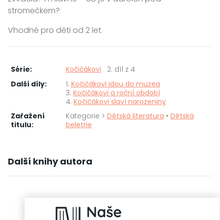
stromečkem?
Vhodné pro děti od 2 let.
Série:
Kočičákovi
2. díl z 4
Další díly:
1.
Kočičákovi jdou do muzea
3.
Kočičákovi a roční období
4.
Kočičákovi slaví narozeniny
Zařažení
Kategorie >
Dětská literatura
‣
Dětská
titulu:
beletrie
Další knihy autora