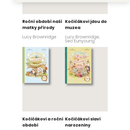
Roční období naší
Kočičákovi jdou do
matky přírody
muzea
Lucy Brownridge
Lucy Brownridge,
Seo Eunyoung
Kočičákovi a roční
Kočičákovi slaví
období
narozeniny