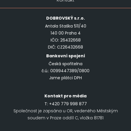
DOBROVSKÝ
s.r.o.
Antala Staška 511/40
140 00 Praha 4
IČO: 26432668
DIČ: CZ26432668
Bankovní spojení
Česká spořitelna
č.ú.: 0099447389/0800
Jsme plátci DPH
Kontakt pro média
T:
+420 779 998 877
Společnost je zapsána u OR, vedeného Městským
soudem v Praze oddíl C, vložka 81781