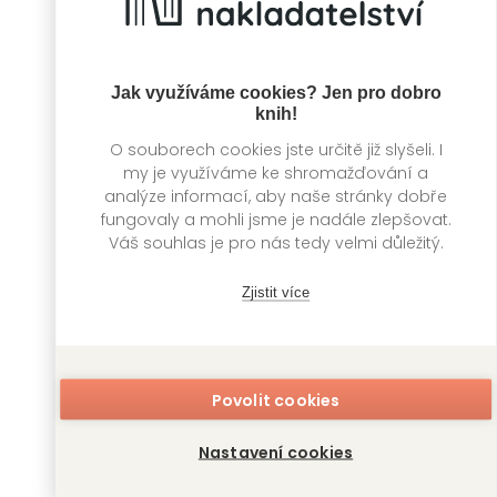
Jak využíváme cookies? Jen pro dobro
knih!
O souborech cookies jste určitě již slyšeli. I
my je využíváme ke shromažďování a
analýze informací, aby naše stránky dobře
fungovaly a mohli jsme je nadále zlepšovat.
Hravé strašení
Hraví dinosauři
Váš souhlas je pro nás tedy velmi důležitý.
Lucy Brownridge,
Lucy Brownridge,
Duo Carnovsky
Duo Carnovsky
Zjistit více
Povolit cookies
Nastavení cookies